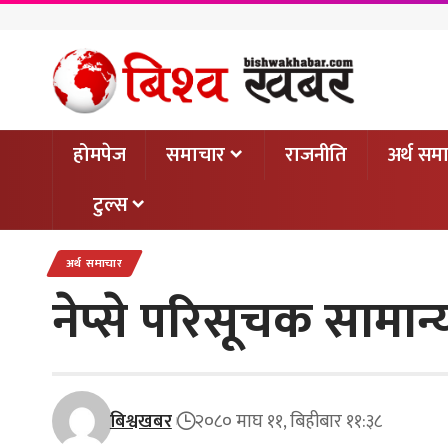
होमपेज
समाचार
राजनीति
अर्थ सम
टुल्स
अर्थ समाचार
नेप्से परिसूचक सामान्
बिश्वखबर
२०८० माघ ११, बिहीबार ११:३८