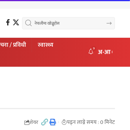
चना / प्रविधी
स्वास्थ्य
9
अ-आ
पढ्न लाग्ने समय : 0 मिनेट
शेयर