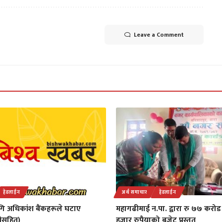
Leave a Comment
हेडलाईन
अर्थ समाचार
हेडलाईन
ि अधिकांश बैंकहरूले घटाए
महागढीमाई न.पा. द्वारा रु ७७ कर
चीसहित)
हजार रुपैयाको बजेट प्रस्तुत