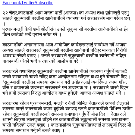
Facebook
Twitter
Subscribe
२२ चैत्र,काठमाडौ :आम जनता पार्टी (आजपा) का अध्यक्ष तथा पूर्वमन्त्री प्रभु
साहले सुकुम्वासी बस्तीमा खानेपानीको व्यवस्था गर्न सरकारसंग माग गरेका छन्
।
प्रधानमन्त्री केपी शर्मा ओलीसंग उनले सुकुम्वासी बस्तीमा खानेपानीको लाईन
किन काटेको भन्दै प्रश्न समेत गरे ।
काठमाडौंको अनामनगरमा आज आयोजित कार्यक्रमलाई सम्बोधन गर्दै आजपा
अध्यक्ष साहले सरकारले सुकुम्बासी बस्तीमा खानेपानी नदिएर मानवता विरोधी
अपाराध गरेको बताए । उनले सरकारले सुकुम्बासी बस्तीमा खानेपानी नदिएर
नाकाबन्दी गरेको भन्दै सरकारको आलोचना गरे ।
सरकारले यथासिघ्र सुकुम्वासी बस्तीमा खानेपानीको व्यवस्था गर्नुपर्ने बताउदै
उनले सरकारले चासो नदिए कडा आन्दोलनमा उत्रिन बाध्य हुने चेतावनी दिए ।
‘सुकुम्बासी बस्तीका समस्या समाधान गरी उनीहरुलाई व्यवस्थित रुपमा गाँस,
बाँस र कपासको व्यवस्था सरकारले गर्न आवश्यक छ । सरकारले चासो दिएन
भने हामी त्यसका बिरुद्ध आन्दोलन बाध्य हुनेछौं’ आजपा अध्यक्ष साहले भने ।
सरकारमा रहेका प्रधानमन्त्री, मन्त्री र केही सिमित नेताहरुले आफ्नो क्षेत्रको
समस्या मात्रै समस्याको रुपमा बुझेको बताउदै उनले काठमाडौंको बिभिन्न ठाउँमा
रहेका सुकुम्बासी बस्तीहरुको समस्या समाधान गर्नुपर्ने जोड दिए । नेताहरुले
आफ्नो क्षेत्रमा लालपुर्जा बाँड्ने तर काठमाडौंको सुकुम्बासी समस्या समाधानमा
चासो नदिएको उनले बताए । काठमाडौंका सुकुम्बासीहरुलाई लालपुर्जा दिएर यो
समस्या समाधान गर्नुपर्ने उनले बताए ।