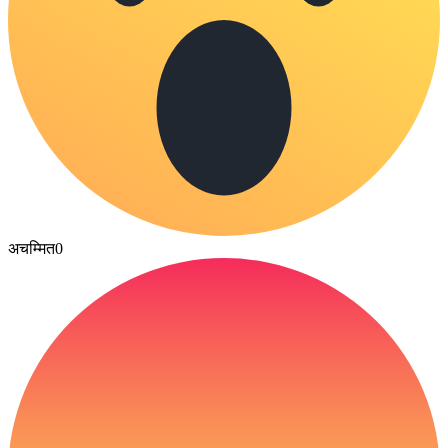
अचम्मित
0