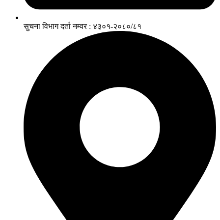
सुचना विभाग दर्ता नम्वर : ४३०१-२०८०/८१