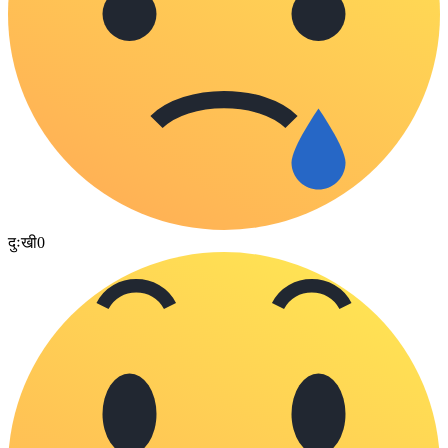
दुःखी
0