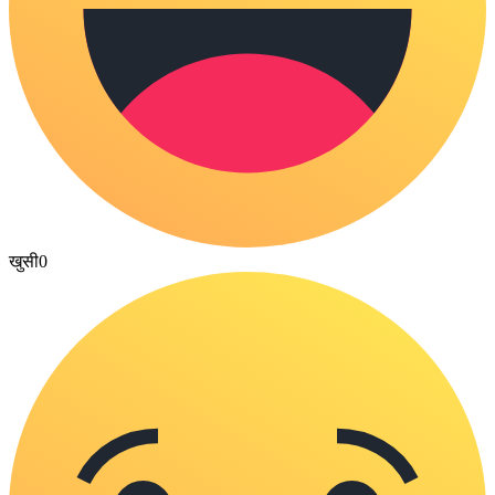
खुसी
0