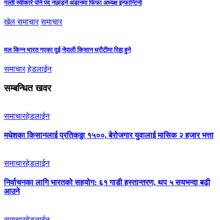
गल्ती स्वीकारे पनि पद नछाड्ने अडानमा फिफा अध्यक्ष इन्फान्टिनो
खेल समाचार
समाचार
मल किन्न भारत गएका दुई नेपाली किसान धरौटीमा रिहा हुने
समाचार
हेडलाईन
सम्बन्धित खवर
समाचार
हेडलाईन
मधेशका किसानलाई प्रतिकठ्ठा १५००, बेरोजगार युवालाई मासिक २ हजार भत्ता
समाचार
हेडलाईन
निर्वाचनका लागि भारतको सहयोग: ६१ गाडी हस्तान्तरण, थप ५ सयभन्दा बढी
आउने
समाचार
हेडलाईन