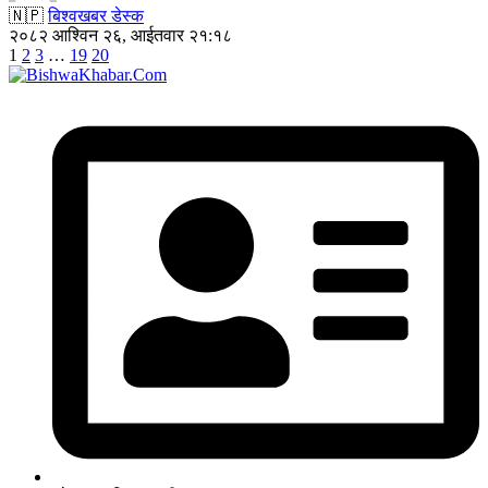
🇳🇵
बिश्वखबर डेस्क
२०८२ आश्विन २६, आईतवार २१:१८
1
2
3
…
19
20