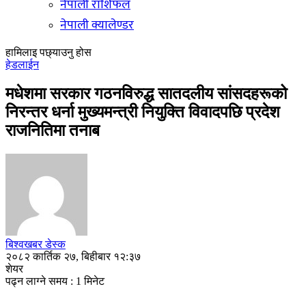
नेपाली राशिफल
नेपाली क्यालेण्डर
हामिलाइ पछ्याउनु होस
हेडलाईन
मधेशमा सरकार गठनविरुद्ध सातदलीय सांसदहरूको
निरन्तर धर्ना मुख्यमन्त्री नियुक्ति विवादपछि प्रदेश
राजनितिमा तनाब
बिश्वखबर डेस्क
२०८२ कार्तिक २७, बिहीबार १२:३७
शेयर
पढ्न लाग्ने समय : 1 मिनेट