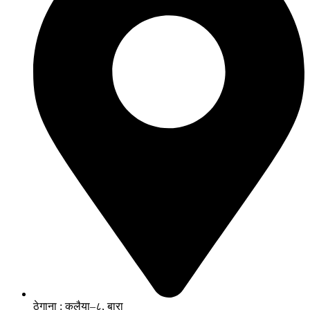
ठेगाना : कलैया–८, बारा