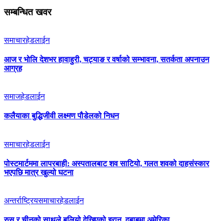
सम्बन्धित खवर
समाचार
हेडलाईन
आज र भोलि देशभर हावाहुरी, चट्याङ र वर्षाको सम्भावना, सतर्कता अपनाउन
आग्रह
समाज
हेडलाईन
कलैयाका बुद्धिजीवी लक्ष्मण पौडेलको निधन
समाचार
हेडलाईन
पोस्टमार्टममा लापरबाही: अस्पतालबाट शव साटियो, गलत शवको दाहसंस्कार
भएपछि मात्र खुल्यो घटना
अन्तर्राष्ट्रिय
समाचार
हेडलाईन
रुस र चीनको साथले बलियो देखिएको इरान, दबाबमा अमेरिका