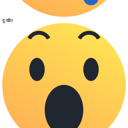
दुःखी
0