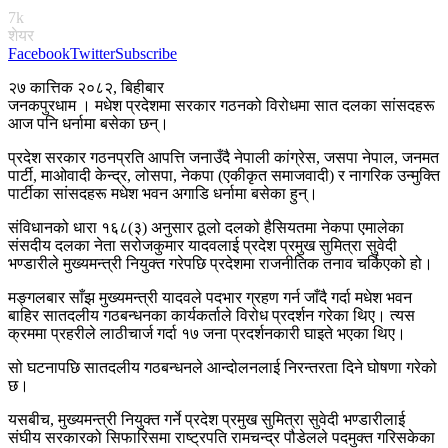
7k
शेयर
Facebook
Twitter
Subscribe
२७ कात्तिक २०८२, बिहीबार
जनकपुरधाम । मधेश प्रदेशमा सरकार गठनको विरोधमा सात दलका सांसदहरू
आज पनि धर्नामा बसेका छन्।
प्रदेश सरकार गठनप्रति आपत्ति जनाउँदै नेपाली कांग्रेस, जसपा नेपाल, जनमत
पार्टी, माओवादी केन्द्र, लोसपा, नेकपा (एकीकृत समाजवादी) र नागरिक उन्मुक्ति
पार्टीका सांसदहरू मधेश भवन अगाडि धर्नामा बसेका हुन्।
संविधानको धारा १६८(३) अनुसार ठूलो दलको हैसियतमा नेकपा एमालेका
संसदीय दलका नेता सरोजकुमार यादवलाई प्रदेश प्रमुख सुमित्रा सुवेदी
भण्डारीले मुख्यमन्त्री नियुक्त गरेपछि प्रदेशमा राजनीतिक तनाव चर्किएको हो।
मङ्गलबार साँझ मुख्यमन्त्री यादवले पदभार ग्रहण गर्न जाँदै गर्दा मधेश भवन
बाहिर सातदलीय गठबन्धनका कार्यकर्ताले विरोध प्रदर्शन गरेका थिए। त्यस
क्रममा प्रहरीले लाठीचार्ज गर्दा १७ जना प्रदर्शनकारी घाइते भएका थिए।
सो घटनापछि सातदलीय गठबन्धनले आन्दोलनलाई निरन्तरता दिने घोषणा गरेको
छ।
यसबीच, मुख्यमन्त्री नियुक्त गर्ने प्रदेश प्रमुख सुमित्रा सुवेदी भण्डारीलाई
संघीय सरकारको सिफारिसमा राष्ट्रपति रामचन्द्र पौडेलले पदमुक्त गरिसकेका