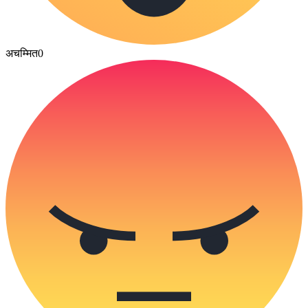
अचम्मित
0