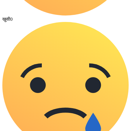
खुसी
0