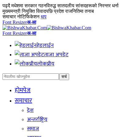
पढ्दै
मधेशमा सरकार गठनविरुद्ध सातदलीय सांसदहरूको निरन्तर धर्ना
मुख्यमन्त्री नियुक्ति विवादपछि प्रदेश राजनितिमा तनाब
समाचार नोटिफिकेशन
थप
Font Resizer
अ-आ
Font Resizer
अ-आ
हेडलाईन
ताजा अपडेट
लोकप्रीय
होमपेज
समाचार
देश
अन्तर्राष्ट्रिय
समाज