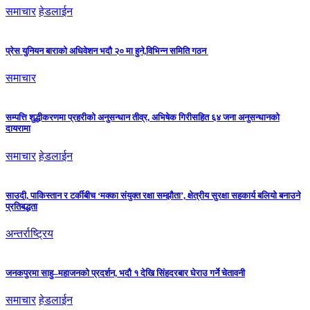
समाचार
हेडलाईन
प्रेस युनियन बाराको अधिवेशन भदौ २० मा हुने,विभिन्न समिति गठन
समाचार
सम्पत्ति शुद्धीकरणमा प्रहरीको अनुसन्धान तीव्र, अभिषेक गिरीसहित ६४ जना अनुसन्धानको
दायरामा
समाचार
हेडलाईन
साउदी, पाकिस्तान र टर्कीबीच ‘मक्का संयुक्त रक्षा सम्झौता’, क्षेत्रीय सुरक्षा सहकार्य बलियो बनाउने
प्रतिबद्धता
अन्तर्राष्ट्रिय
जनकपुरमा साहु–महाजनको प्रदर्शन, भदौ १ देखि सिंहदरबार घेराउ गर्ने चेतावनी
समाचार
हेडलाईन