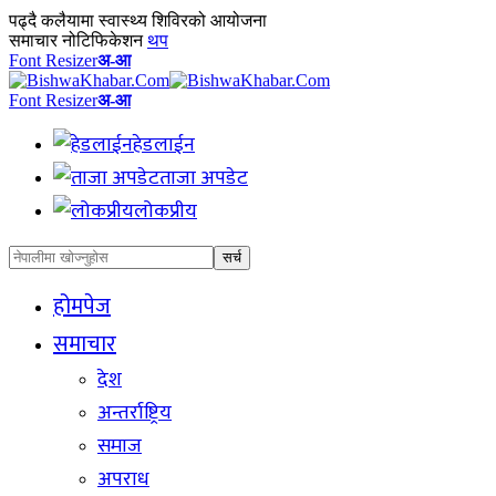
पढ्दै
कलैयामा स्वास्थ्य शिविरको आयोजना
समाचार नोटिफिकेशन
थप
Font Resizer
अ-आ
Font Resizer
अ-आ
हेडलाईन
ताजा अपडेट
लोकप्रीय
होमपेज
समाचार
देश
अन्तर्राष्ट्रिय
समाज
अपराध