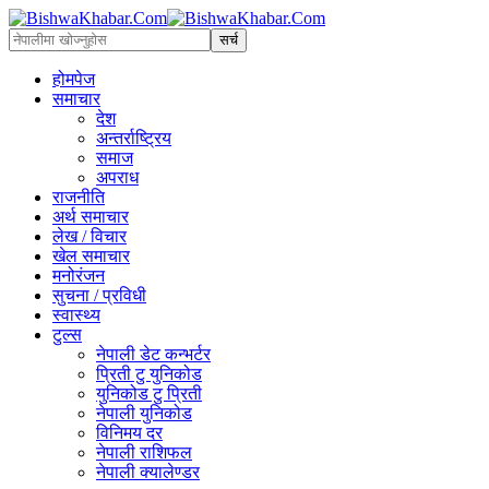
होमपेज
समाचार
देश
अन्तर्राष्ट्रिय
समाज
अपराध
राजनीति
अर्थ समाचार
लेख / विचार
खेल समाचार
मनोरंजन
सुचना / प्रविधी
स्वास्थ्य
टुल्स
नेपाली डेट कन्भर्टर
प्रिती टु युनिकोड
युनिकोड टु प्रिती
नेपाली युनिकोड
विनिमय दर
नेपाली राशिफल
नेपाली क्यालेण्डर