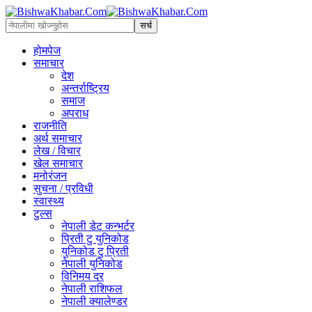
होमपेज
समाचार
देश
अन्तर्राष्ट्रिय
समाज
अपराध
राजनीति
अर्थ समाचार
लेख / विचार
खेल समाचार
मनोरंजन
सुचना / प्रविधी
स्वास्थ्य
टुल्स
नेपाली डेट कन्भर्टर
प्रिती टु युनिकोड
युनिकोड टु प्रिती
नेपाली युनिकोड
विनिमय दर
नेपाली राशिफल
नेपाली क्यालेण्डर