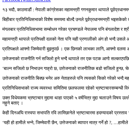
१३ भदौ, काठमाडौं : नेपाली कांग्रेसका महामन्त्री गगनकुमार थापाले पूर्वप्रधान
बिहीबार प्रतिनिधिसभाको विशेष समयमा बोल्दै उनले पूर्वप्रधानमन्त्री भइसकेको व
मंगलबार प्रतिनिधिसभामा सम्बोधन गरेका प्रचण्डले नेपालमा पनि बंगलादेश र श्री
महामन्त्री थापाले प्रतिपक्षी दलको नेता पनि यही प्रणालीको अंग हो भन्दै उसले आफ
प्रतिपक्षले आफ्नो जिम्मेवारी बुझ्नुपर्छ । एक छिनको लाभका लागि, आफ्नो दलमा अ
उत्तेजनाको राजनीति गर्न सजिलो हुने भन्दै थापाले तर एक पटक आगो सल्काएपछि 
‘बाल्न सजिलो छ निभाउन गाह्रो छ, उत्तेजनाको राजनीतिक बडो सजिलो हुन्छ, चेतन
उत्तेजनाको राजनीति बिक्छ भनेर अरु नेताहरुले पनि त्यसको सिको गरेको भन्दै महा
प्रतिनिधिसभाको राज्य व्यवस्था समितिमा छलफलमा रहेको भ्रष्टाचारसम्बन्धी व
उक्त विधेयकमा भ्रष्टाचार मुद्दामा थाहा पाएको ५ वर्षभित्र मुद्दा चलाउने विष
नहुने बताए ।
केही दिनअघि रास्वपा सभापति रवि लामिछानेले भ्रष्टाचारमा हदम्यादको प्रस्ताव ‘
‘यही हो हामीले भन्ने, जिम्मेवारी छैन, उत्तेजनाको ब्यापार मात्र गर्ने हो ?, …हाम