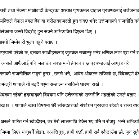
मन्त्री तथा नेकपा माओवादी केन्द्रका अध्यक्ष पुष्पकमल दाहाल प्रचण्डलाई उत्तेज
्यक्तिले नेपाल बंगलादेश वा श्रीलंकाजस्तो हुन सक्छ भनेर उत्तेजनाको राजनीति गर्न
लंकामा जस्तै विद्रोह हुन सक्ने अभिव्यक्ति दिएका थिए ।
्नो जिम्मेवारी भुल्न नहुने बताए ।
प्ठ्यारो परेको छ, दलका साथीहरुलाई जुरुक्क उचाल्छु भनेर क्षणिक लाभ पूरा गर्न र
त्यसले आफैंलाई पनि जलाउन सक्छ भन्ने हेक्का राख्न प्रचण्डलाई आग्रह गरे ।
ाको राजनीतिक गाह्रो हुन्छ’, उनले भने, ‘आवेग ओकल्न सजिलो छ, विवेकपूर्ण ढंगले
मन्त्री थापाले यो बढ्दै गएमा सम्हाल्न नसकिने धारणा राखे ।
िधेयकमा रहेको हदम्यादको विषयमा पनि उत्तेजनाको राजनीति भइरहेको उनले बताए 
य उल्लेख छ । थापाले उक्त विषयमा धेरै सांसदहरुको संशोधन प्रस्ताव रहेको र राज्
अरुले पारित गर्न खोज्दैछन्, तर मेरो लासमाथि टेकेर भए पनि म रोक्छु’ भन्ने अभिव्
ीले जिम्मा लिएर भन्नुपर्ने होइन, नआत्तिनुस्, हामी गर्छौं, हामी सबै एकैठाउँमा छौं,