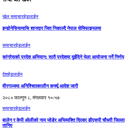
खेल समाचार
हेडलाईन
इन्डोनेसियामाथि शानदार जित निकाल्दै नेपाल सेमिफाइनलमा
समाचार
हेडलाईन
कांग्रेसको प्रदेश अभियान: सातै प्रदेशमा दुईदिने भेला आयोजना गर्ने निर्णय
देश
हेडलाईन
वीरगञ्जमा अनिश्चितकालीन कर्फ्यू आदेश जारी
२०८० फाल्गुन ८, मंगलवार १०:५७
समाचार
हेडलाईन
बालेन र केपी ओलीको नाम जोडेर अभिव्यक्ति दिएका डीएसपी चौधरी जिल्ला
तानिए