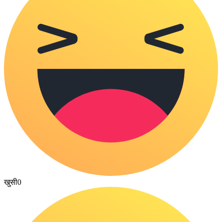
खुसी
0