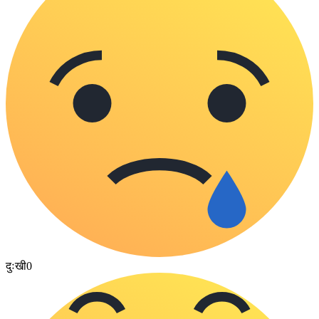
दुःखी
0