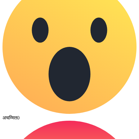
अचम्मित
0