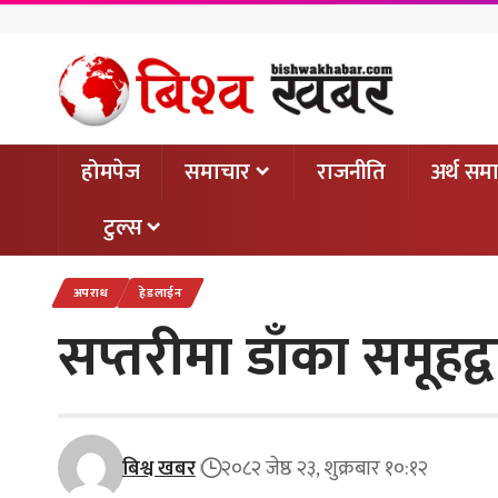
होमपेज
समाचार
राजनीति
अर्थ सम
टुल्स
अपराध
हेडलाईन
सप्तरीमा डाँका समूहद
बिश्व खबर
२०८२ जेष्ठ २३, शुक्रबार १०:१२