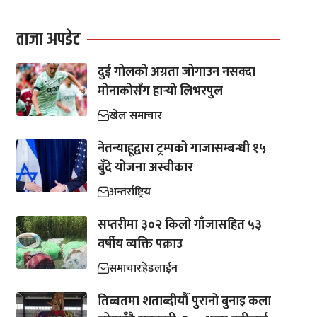
ताजा अपडेट
दुई गोलको अग्रता जोगाउन नसक्दा
मोनाकोसँग हार्‍यो लिभरपुल
खेल समाचार
नेतन्याहूद्वारा ट्रम्पको गाजासम्बन्धी १५
बुँदे योजना अस्वीकार
अन्तर्राष्ट्रिय
सप्तरीमा ३०२ किलो गाँजासहित ५३
वर्षीय व्यक्ति पक्राउ
समाचार
हेडलाईन
तिब्बतमा शताब्दीयौँ पुरानो बुनाइ कला