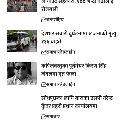
जोगाउँदै सहकारी, १०० भन्दा बढीलाई
रोजगारी
अन्तर्राष्ट्रिय
देशभर सवारी दुर्घटनामा ४ जनाको मृत्यु,
११६ घाइते
समाचार
हेडलाईन
कपिलवस्तुका पूर्वमेयर किरण सिंह
जंगलमा मृत फेला
समाचार
हेडलाईन
सोधपुछका लागि बाराका एसपी नरेन्द्र
कुँवर प्रहरी प्रधान कार्यालयमा
समाचार