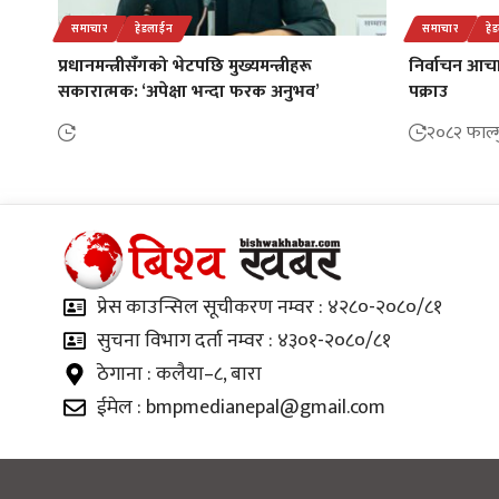
समाचार
हेडलाईन
समाचार
हे
प्रधानमन्त्रीसँगको भेटपछि मुख्यमन्त्रीहरू
निर्वाचन आचार
सकारात्मक: ‘अपेक्षा भन्दा फरक अनुभव’
पक्राउ
२०८२ फाल्ग
प्रेस काउन्सिल सूचीकरण नम्वर : ४२८०-२०८०/८१
सुचना विभाग दर्ता नम्वर : ४३०१-२०८०/८१
ठेगाना : कलैया–८, बारा
ईमेल : bmpmedianepal@gmail.com