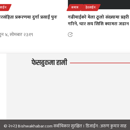
डलाईन
समाज
हेडलाईन
संहिता प्रकरणमा दुर्गा प्रसाईं पुनः
गढीमाईको मेला ठूलो संख्यामा प्रहर
गरिने, चार सय सिसि क्यामरा जडान
ुन ४, सोमबार २३:१९
फेसबुकमा हामी
© २०२३ Bishwakhabar.com सर्वाधिकार सुरक्षित । डिजाईन :
अरुण कुमार साह