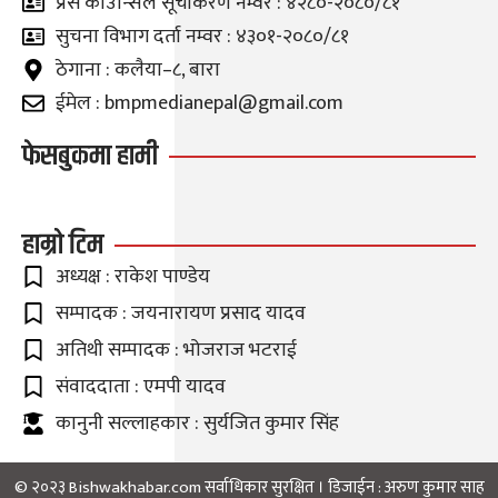
प्रेस काउन्सिल सूचीकरण नम्वर : ४२८०-२०८०/८१
सुचना विभाग दर्ता नम्वर : ४३०१-२०८०/८१
ठेगाना : कलैया–८, बारा
ईमेल : bmpmedianepal@gmail.com
फेसबुकमा हामी
हाम्रो टिम
अध्यक्ष : राकेश पाण्डेय
सम्पादक : जयनारायण प्रसाद यादव
अतिथी सम्पादक : भोजराज भटराई
संवाददाता : एमपी यादव
कानुनी सल्लाहकार : सुर्यजित कुमार सिंह
© २०२३ Bishwakhabar.com सर्वाधिकार सुरक्षित । डिजाईन :
अरुण कुमार साह