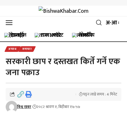
अ-आ
हेडलाईन
ताजा अपडेट
लोकप्रीय
अपराध
समाचार
सरकारी छाप र दस्तखत किर्ते गर्ने एक
जना पक्राउ
पढ्न लाग्ने समय : 4 मिनेट
बिश्व खबर
२०८२ श्रावण १, बिहीबार १७:५७