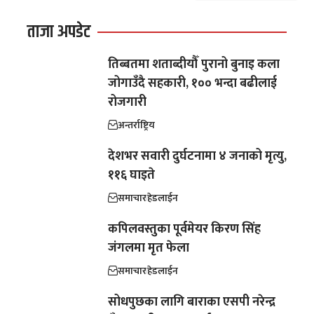
ताजा अपडेट
तिब्बतमा शताब्दीयौँ पुरानो बुनाइ कला
जोगाउँदै सहकारी, १०० भन्दा बढीलाई
रोजगारी
अन्तर्राष्ट्रिय
देशभर सवारी दुर्घटनामा ४ जनाको मृत्यु,
११६ घाइते
समाचार
हेडलाईन
कपिलवस्तुका पूर्वमेयर किरण सिंह
जंगलमा मृत फेला
समाचार
हेडलाईन
सोधपुछका लागि बाराका एसपी नरेन्द्र