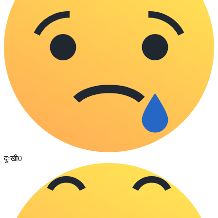
दुःखी
0