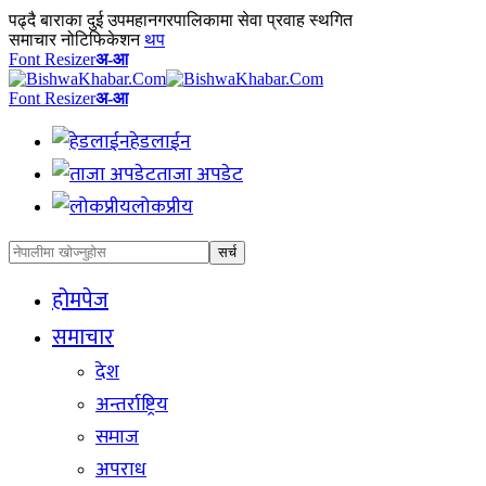
पढ्दै
बाराका दुई उपमहानगरपालिकामा सेवा प्रवाह स्थगित
समाचार नोटिफिकेशन
थप
Font Resizer
अ-आ
Font Resizer
अ-आ
हेडलाईन
ताजा अपडेट
लोकप्रीय
होमपेज
समाचार
देश
अन्तर्राष्ट्रिय
समाज
अपराध