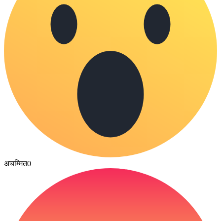
अचम्मित
0