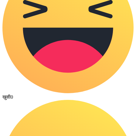
खुसी
0