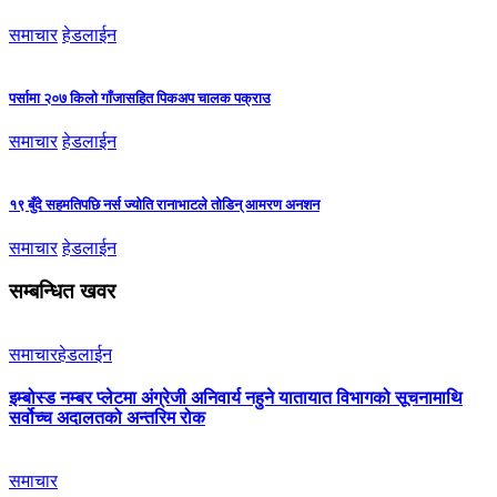
समाचार
हेडलाईन
पर्सामा २०७ किलो गाँजासहित पिकअप चालक पक्राउ
समाचार
हेडलाईन
१९ बुँदे सहमतिपछि नर्स ज्योति रानाभाटले तोडिन् आमरण अनशन
समाचार
हेडलाईन
सम्बन्धित खवर
समाचार
हेडलाईन
इम्बोस्ड नम्बर प्लेटमा अंग्रेजी अनिवार्य नहुने यातायात विभागको सूचनामाथि
सर्वोच्च अदालतको अन्तरिम रोक
समाचार