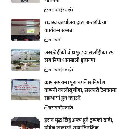
चेतावनी
समाचार
हेडलाईन
राजस्व कार्यालय द्वारा अन्तरक्रिया
कार्यक्रम सम्पन्न
समाचार
लखन्देहीको बाँध फुट्दा सर्लाहीका १५
सय बिघा धानबाली डुबानमा
समाचार
हेडलाईन
काम समयमा पूरा नगर्ने ७ निर्माण
कम्पनी कालोसूचीमा, सरकारी ठेक्कामा
सहभागी हुन नपाउने
समाचार
हेडलाईन
इरान युद्ध छिट्टै अन्त्य हुने ट्रम्पको दाबी,
होर्मुज खुलाउने सहमतिनजिक