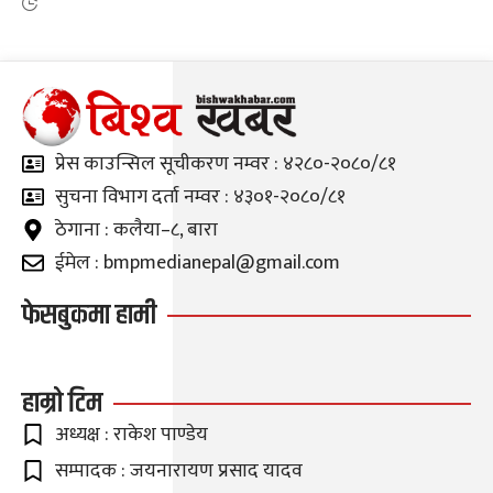
प्रेस काउन्सिल सूचीकरण नम्वर : ४२८०-२०८०/८१
सुचना विभाग दर्ता नम्वर : ४३०१-२०८०/८१
ठेगाना : कलैया–८, बारा
ईमेल : bmpmedianepal@gmail.com
फेसबुकमा हामी
हाम्रो टिम
अध्यक्ष : राकेश पाण्डेय
सम्पादक : जयनारायण प्रसाद यादव