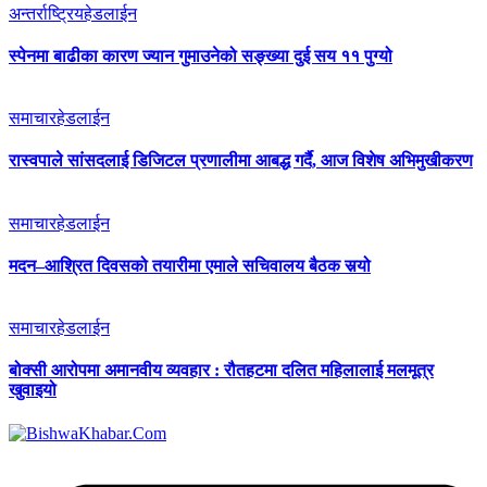
अन्तर्राष्ट्रिय
हेडलाईन
स्पेनमा बाढीका कारण ज्यान गुमाउनेको सङ्ख्या दुई सय ११ पुग्यो
समाचार
हेडलाईन
रास्वपाले सांसदलाई डिजिटल प्रणालीमा आबद्ध गर्दै, आज विशेष अभिमुखीकरण
समाचार
हेडलाईन
मदन–आश्रित दिवसको तयारीमा एमाले सचिवालय बैठक सर्‍यो
समाचार
हेडलाईन
बोक्सी आरोपमा अमानवीय व्यवहार : रौतहटमा दलित महिलालाई मलमूत्र
खुवाइयो