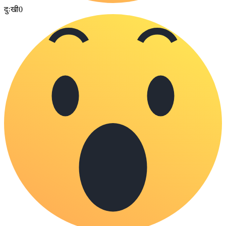
दुःखी
0