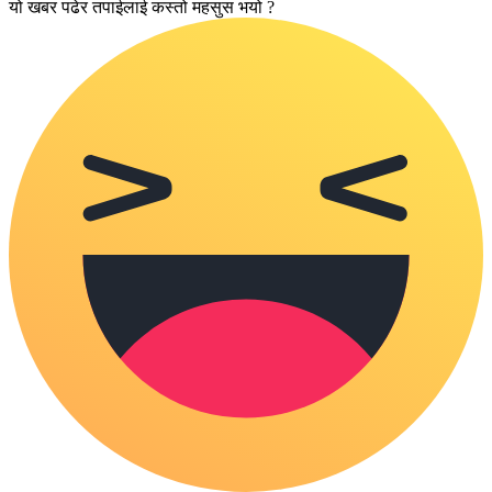
यो खबर पढेर तपाईलाई कस्तो महसुस भयो ?