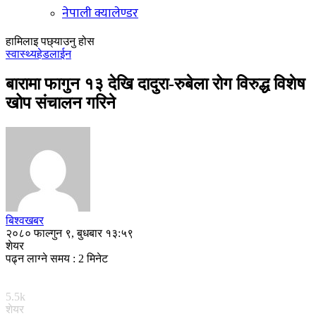
नेपाली क्यालेण्डर
हामिलाइ पछ्याउनु होस
स्वास्थ्य
हेडलाईन
बारामा फागुन १३ देखि दादुरा-रुबेला रोग विरुद्ध विशेष
खोप संचालन गरिने
बिश्वखबर
२०८० फाल्गुन ९, बुधबार १३:५९
शेयर
पढ्न लाग्ने समय : 2 मिनेट
5.5k
शेयर