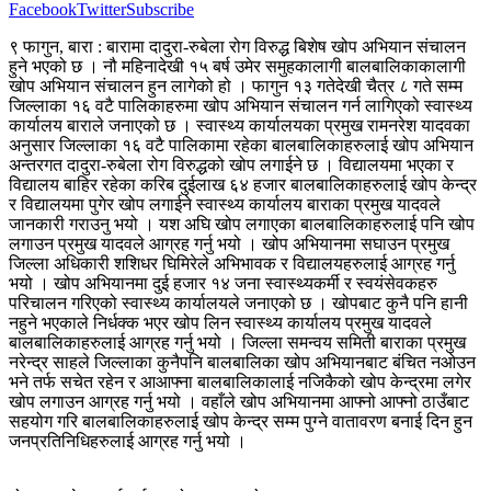
Facebook
Twitter
Subscribe
९ फागुन, बारा : बारामा दादुरा-रुबेला रोग विरुद्ध बिशेष खोप अभियान संचालन
हुने भएको छ । नौ महिनादेखी १५ बर्ष उमेर समुहकालागी बालबालिकाकालागी
खोप अभियान संचालन हुन लागेको हो । फागुन १३ गतेदेखी चैत्र ८ गते सम्म
जिल्लाका १६ वटै पालिकाहरुमा खोप अभियान संचालन गर्न लागिएको स्वास्थ्य
कार्यालय बाराले जनाएको छ । स्वास्थ्य कार्यालयका प्रमुख रामनरेश यादवका
अनुसार जिल्लाका १६ वटै पालिकामा रहेका बालबालिकाहरुलाई खोप अभियान
अन्तरगत दादुरा-रुबेला रोग विरुद्धको खोप लगाईने छ । विद्यालयमा भएका र
विद्यालय बाहिर रहेका करिब दुईलाख ६४ हजार बालबालिकाहरुलाई खोप केन्द्र
र विद्यालयमा पुगेर खोप लगाईने स्वास्थ्य कार्यालय बाराका प्रमुख यादवले
जानकारी गराउनु भयो । यश अघि खोप लगाएका बालबालिकाहरुलाई पनि खोप
लगाउन प्रमुख यादवले आग्रह गर्नु भयो । खोप अभियानमा सघाउन प्रमुख
जिल्ला अधिकारी शशिधर घिमिरेले अभिभावक र विद्यालयहरुलाई आग्रह गर्नु
भयो । खोप अभियानमा दुई हजार १४ जना स्वास्थ्यकर्मी र स्वयंसेवकहरु
परिचालन गरिएको स्वास्थ्य कार्यालयले जनाएको छ । खोपबाट कुनै पनि हानी
नहुने भएकाले निर्धक्क भएर खोप लिन स्वास्थ्य कार्यालय प्रमुख यादवले
बालबालिकाहरुलाई आग्रह गर्नु भयो । जिल्ला समन्वय समिती बाराका प्रमुख
नरेन्द्र साहले जिल्लाका कुनैपनि बालबालिका खोप अभियानबाट बंचित नओउन
भने तर्फ सचेत रहेन र आआफ्ना बालबालिकालाई नजिकैको खोप केन्द्रमा लगेर
खोप लगाउन आग्रह गर्नु भयो । वहाँले खोप अभियानमा आफ्नो आफ्नो ठाउँबाट
सहयोग गरि बालबालिकाहरुलाई खोप केन्द्र सम्म पुग्ने वातावरण बनाई दिन हुन
जनप्रतिनिधिहरुलाई आग्रह गर्नु भयो ।