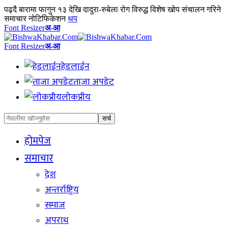
पढ्दै
बारामा फागुन १३ देखि दादुरा-रुबेला रोग विरुद्ध विशेष खोप संचालन गरिने
समाचार नोटिफिकेशन
थप
Font Resizer
अ-आ
Font Resizer
अ-आ
हेडलाईन
ताजा अपडेट
लोकप्रीय
होमपेज
समाचार
देश
अन्तर्राष्ट्रिय
समाज
अपराध