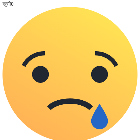
खुसी
0