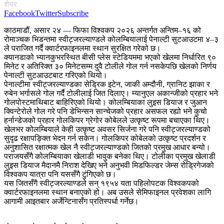
शेयर
Facebook
Twitter
Subscribe
काठमाडौं, असार २४ — फिफा विश्वकप २०२६ अन्तर्गत अन्तिम–१६ को
रोमाञ्चक भिडन्तमा स्वीट्जरल्याण्डले कोलम्बियालाई पेनाल्टी सुटआउटमा ४–३
ले पराजित गर्दै क्वार्टरफाइनलमा स्थान सुरक्षित गरेको छ।
क्यानडाको भ्यानकुभरस्थित बीसी प्लेस स्टेडियममा भएको खेलमा निर्धारित ९०
मिनेट र अतिरिक्त ३० मिनेटसम्म दुवै टोलीले गोल गर्न नसकेपछि खेलको निर्णय
पेनाल्टी सुटआउटबाट गरिएको थियो।
पेनाल्टीमा स्वीट्जरल्याण्डका सेड्रिक इटेन, जाकी अम्दौनी, ग्रानिट झाका र
रुबेन भर्गासले गोल गर्दै टोलीलाई जित दिलाए। म्यानुएल अकान्जीको प्रहार भने
गोलपोस्टमाथिबाट बाहिरिएको थियो। कोलम्बियाका लुइस डियाज र जुआन
क्विन्टेरोले गोल गरे पनि डेभिन्सन सान्चेजको प्रहार असफल रह्यो भने कुचो
हर्नान्डेजको प्रहार गोलकिपर ग्रेगोर कोबेलले उत्कृष्ट रूपमा बचाएका थिए।
खेलभर कोलम्बियाले केही उत्कृष्ट अवसर सिर्जना गरे पनि स्वीट्जरल्याण्डको
सुदृढ रक्षापङ्क्ति भेदन गर्न सकेन। गोलकिपर कोबेलको उत्कृष्ट प्रदर्शन र
अनुशासित रक्षात्मक खेल नै स्वीट्जरल्याण्डको जितको प्रमुख आधार बन्यो।
पराजयसँगै कोलम्बियाका खेलाडी भावुक बनेका थिए। टोलीका प्रमुख खेलाडी
लुइस डियाज मैदानमै निराश देखिए भने अनुभवी मिडफिल्डर जेम्स रोड्रिगेजको
विश्वकप यात्रा पनि यससँगै टुंगिएको छ।
यस जितसँगै स्वीट्जरल्याण्डले सन् १९५४ यता पहिलोपटक विश्वकपको
क्वार्टरफाइनलमा स्थान बनाएको हो। अब उसले सेमिफाइनल प्रवेशका लागि
आगामी आइतबार अर्जेन्टिनासँग प्रतिस्पर्धा गर्नेछ।