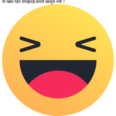
यो खबर पढेर तपाईलाई कस्तो महसुस भयो ?