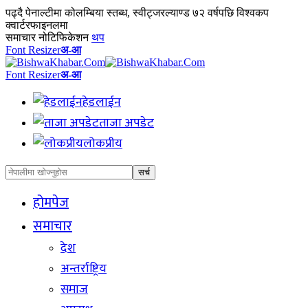
पढ्दै
पेनाल्टीमा कोलम्बिया स्तब्ध, स्वीट्जरल्याण्ड ७२ वर्षपछि विश्वकप
क्वार्टरफाइनलमा
समाचार नोटिफिकेशन
थप
Font Resizer
अ-आ
Font Resizer
अ-आ
हेडलाईन
ताजा अपडेट
लोकप्रीय
होमपेज
समाचार
देश
अन्तर्राष्ट्रिय
समाज