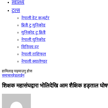
स्वास्थ्य
टुल्स
नेपाली डेट कन्भर्टर
प्रिती टु युनिकोड
युनिकोड टु प्रिती
नेपाली युनिकोड
विनिमय दर
नेपाली राशिफल
नेपाली क्यालेण्डर
हामिलाइ पछ्याउनु होस
समाचार
हेडलाईन
शिक्षक महासंघद्वारा भोलिदेखि आम शैक्षिक हड्ताल घोष