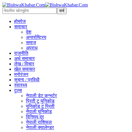
होमपेज
समाचार
देश
अन्तर्राष्ट्रिय
समाज
अपराध
राजनीति
अर्थ समाचार
लेख / विचार
खेल समाचार
मनोरंजन
सुचना / प्रविधी
स्वास्थ्य
टुल्स
नेपाली डेट कन्भर्टर
प्रिती टु युनिकोड
युनिकोड टु प्रिती
नेपाली युनिकोड
विनिमय दर
नेपाली राशिफल
नेपाली क्यालेण्डर