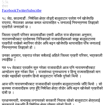
5.5k
शेयर
Facebook
Twitter
Subscribe
१८ जेठ, काठमाडौं : निषेधित क्षेत्र तोड्दै बालुवाटार प्रवेश गर्न खोजेपछि
राप्रपा, नेपालका अध्यक्ष कमल थापासहित ५ जनालाई नियन्त्रणमा लिइएको
प्रहरीले जनाएको छ ।
जिल्ला प्रहरी परिसर काठमाडौंका एसपी अपील राज बोहराका अनुसार,
नारायणचौरबाट प्रर्दशनमा निस्किएको राजावादीहरूको समूह बालुवाटारमा
प्रहरीले राखेको ब्यारियर तोडेर अघि बढ्न खोजेपछि थापासहित पाँच जनालाई
नियन्त्रणमा लिइएको हो ।
उनका अनुसार, पक्राउ परेका सबैलाई अहिले जिल्ला प्रहरी परिसर, भद्रकाली
ल्याइँदैछ ।
गत १५ जेठबाट प्रदर्शन सुरु गरेका राजावादीले आज पनि नारायणचौरबाट
आन्दोलन सुरु गरेका थिए । राजसंस्था पुनस्थापना र हिन्दु राज्यसहितको माग
राखेर भइरहेको प्रदर्शन हिजो बालुवाटार नजिकै पुगेको थियो ।
आज पनि नारायणचौरबाट राजावादीको प्रदर्शन बालुवाटारतर्फ जाँदै थियो । सो
क्रममा राजावादीहरू उग्र हुँदै निषेधित क्षेत्र तोडेर अघि बढ्न खोजेको प्रहरीको
दाबी छ ।
प्रधानमन्त्री, सभामुख लगायतको सरकारी निवास रहेको बालुवाटार क्षेत्रलाई
सरकारले यसअघि नै निषेधित क्षेत्र घोषणा गरेको थियो ।