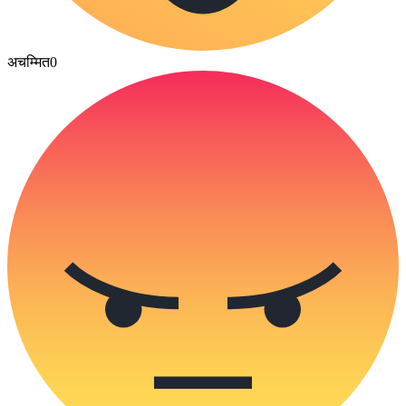
अचम्मित
0