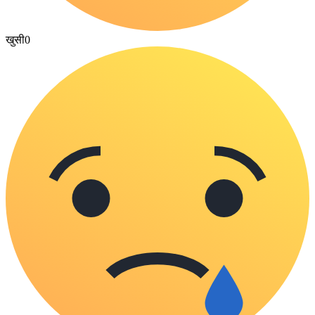
खुसी
0