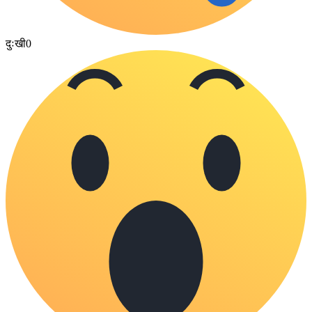
दुःखी
0