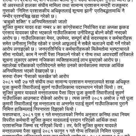
यो अवस्थाले हालका संघीय मामिला तथा सामान्य प्रशासन मन्त्री राजकुमार
गुप्ताको ‘निमित्त प्रशासकीय अधिकृतलाई शून्यमा झार्ने’ प्रतिबद्धतामाथि नै
गम्भीर प्रश्नचिह्न खडा गरेको छ।
‘बाबुको शक्ति’ र अनियमितताको जालो
सुजित कुमार यादव वडा नम्बर ४ का कांग्रेसबाट निर्वाचित वडा अध्यक्ष झकड
प्रसाद यादवका छोरा भएकाले गाउँपालिकामा उनीविरुद्ध बोल्ने कोही नभएको
आरोप छ। गाउँपालिकाका मेयर, उपमेयर, सम्पूर्ण बोर्ड सदस्यहरू र कर्मचारीहरू
समेत उनीसामु निरीह रहेको र उनले आफूलाई नै सबैले चलाउने दाबी गर्ने गरेको
आरोप लगाइएको छ। जनप्रतिनिधि र कर्मचारीहरूको मिलेमतोमा भ्रष्टाचारले
सीमा नाघेको, काम नै नगरी पैसा निकाल्ने गरेको र गोप्य तथा अपारदर्शी तरिकाले
सूचना लुकाएर आफ्ना नजिकका व्यक्तिहरूलाई लाभ पुर्‍याएको आरोप छ।
महालेखा परीक्षकको प्रतिवेदनले समेत उनको कार्यकालमा व्यापक आर्थिक
अनियमितता भएको देखाएको छ।
सरुवा रोक्न ‘पैसाको चलखेल’को आरोप
२०८१ भदौ २७ गते संघीय तथा सामान्य प्रशासन मन्त्रालयले शाखा अधिकृत
पूजा कुमारी तिवारीलाई सुवर्ण गाउँपालिकामा पदस्थापन गरेको थियो। तर,
सुजित कुमार यादवले मन्त्रालयमा पैसा दिएर पूजा कुमारी तिवारीलाई सुवर्ण
गाउँपालिका आउनबाट रोकेको आरोप छ। त्यस लगत्तै २०८१ असोज २ गते पूजा
कुमारी तिवारीलाई गृह मन्त्रालय वा अन्तर्गत पठाई सुवर्ण गाउँपालिकामा पुरानै
निमित्त हाकिमलाई निरन्तरता दिइएको थियो।
यसपश्चात, २०८१ पुस ९ गते मन्त्रालयको निर्णय अनुसार कनिष्ठ तथा नियम
विपरीत कर्मचारी सुजित कुमार यादवलाई प्रदान गरिएको आर्थिक तथा
प्रशासनिक जिम्मा रद्द गरिएको थियो। तर, फेरि सुजित कुमार यादवले
मन्त्रालयमा पैसा खुवाई २०८१ फागुन १ गते गोप्य तरिकाले निमित्त प्रमुख