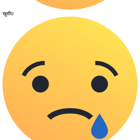
खुसी
0