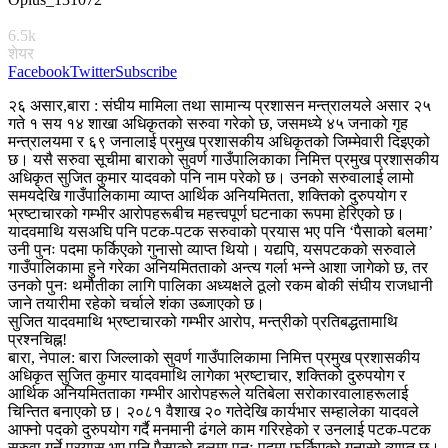
6.5k
शेयर
Facebook
Twitter
Subscribe
२६ असार,बारा : संघीय मामिला तथा सामान्य प्रशासन मन्त्रालयले असार २५
गते १ सय १४ शाखा अधिकृतको सरुवा गरेको छ, जसमध्ये ४५ जनाको गृह
मन्त्रालयमा र ६९ जनालाई प्रमुख प्रशासकीय अधिकृतको जिम्मेवारी दिइएको
छ। यसै सरुवा सूचीमा बाराको सुवर्ण गाउँपालिकाका निमित्त प्रमुख प्रशासकीय
अधिकृत सुजित कुमार यादवको पनि नाम परेको छ। उनको सरुवालाई लामो
समयदेखि गाउँपालिकामा व्याप्त आर्थिक अनियमितता, शक्तिको दुरुपयोग र
भ्रष्टाचारको गम्भीर आरोपहरूबीच महत्त्वपूर्ण घटनाका रूपमा हेरिएको छ।
यादवमाथि यसअघि पनि पटक-पटक सरुवाको प्रयास भए पनि ‘पैसाको बलमा’
उनी पुनः पदमा फर्किएको गुनासो व्याप्त थियो। यद्यपि, यसपटकको सरुवाले
गाउँपालिकामा हुने गरेका अनियमितताको अन्त्य गर्ला भन्ने आशा जागेको छ, तर
उनको पुनः थमौतीका लागि पालिका अध्यक्षले ठूलो रकम बोकी संघीय राजधानी
जाने तयारीमा रहेको चर्चाले शंका उब्जाएको छ।
सुजित यादवमाथि भ्रष्टाचारको गम्भीर आरोप, मन्त्रीको प्रतिबद्धतामाथि
प्रश्नचिह्न!
बारा, नेपाल: बारा जिल्लाको सुवर्ण गाउँपालिकामा निमित्त प्रमुख प्रशासकीय
अधिकृत सुजित कुमार यादवमाथि लागेका भ्रष्टाचार, शक्तिको दुरुपयोग र
आर्थिक अनियमितताका गम्भीर आरोपहरूले यतिबेला सरोकारवालाहरूलाई
चिन्तित बनाएको छ। २०८१ वैशाख २० गतेदेखि कार्यभार सम्हालेका यादवले
आफ्नो पदको दुरुपयोग गर्दै मनमानी ढंगले काम गरिरहेको र उनलाई पटक-पटक
सरुवा गर्ने प्रयास भए पनि पैसाको बलमा पुनः पदमा फर्किएको गुनासो व्याप्त छ।