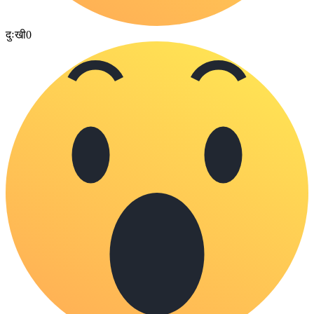
दुःखी
0