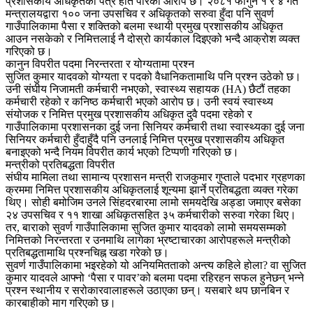
प्रशासकीय अधिकृतको पत्र हात पारेको आरोप छ। २०८१ फागुन १ र ४ गते
मन्त्रालयद्वारा १०० जना उपसचिव र अधिकृतको सरुवा हुँदा पनि सुवर्ण
गाउँपालिकामा पैसा र शक्तिको बलमा स्थायी प्रमुख प्रशासकीय अधिकृत
आउन नसकेको र निमित्तलाई नै दोस्रो कार्यकाल दिइएको भन्दै आक्रोश व्यक्त
गरिएको छ।
कानुन विपरीत पदमा निरन्तरता र योग्यतामा प्रश्न
सुजित कुमार यादवको योग्यता र पदको वैधानिकतामाथि पनि प्रश्न उठेको छ।
उनी संघीय निजामती कर्मचारी नभएको, स्वास्थ्य सहायक (HA) छैटौं तहका
कर्मचारी रहेको र कनिष्ठ कर्मचारी भएको आरोप छ। उनी स्वयं स्वास्थ्य
संयोजक र निमित्त प्रमुख प्रशासकीय अधिकृत दुवै पदमा रहेको र
गाउँपालिकामा प्रशासनका दुई जना सिनियर कर्मचारी तथा स्वास्थ्यका दुई जना
सिनियर कर्मचारी हुँदाहुँदै पनि उनलाई निमित्त प्रमुख प्रशासकीय अधिकृत
बनाइएको भन्दै नियम विपरीत कार्य भएको टिप्पणी गरिएको छ।
मन्त्रीको प्रतिबद्धता विपरीत
संघीय मामिला तथा सामान्य प्रशासन मन्त्री राजकुमार गुप्ताले पदभार ग्रहणका
क्रममा निमित्त प्रशासकीय अधिकृतलाई शून्यमा झार्ने प्रतिबद्धता व्यक्त गरेका
थिए। सोही बमोजिम उनले सिंहदरबारमा लामो समयदेखि अड्डा जमाएर बसेका
२४ उपसचिव र ११ शाखा अधिकृतसहित ३५ कर्मचारीको सरुवा गरेका थिए।
तर, बाराको सुवर्ण गाउँपालिकामा सुजित कुमार यादवको लामो समयसम्मको
निमित्तको निरन्तरता र उनमाथि लागेका भ्रष्टाचारका आरोपहरूले मन्त्रीको
प्रतिबद्धतामाथि प्रश्नचिह्न खडा गरेको छ।
सुवर्ण गाउँपालिकामा भइरहेको यो अनियमितताको अन्त्य कहिले होला? वा सुजित
कुमार यादवले आफ्नो ‘पैसा र पावर’को बलमा पदमा रहिरहन सफल हुनेछन् भन्ने
प्रश्न स्थानीय र सरोकारवालाहरूले उठाएका छन्। यसबारे थप छानबिन र
कारबाहीको माग गरिएको छ।