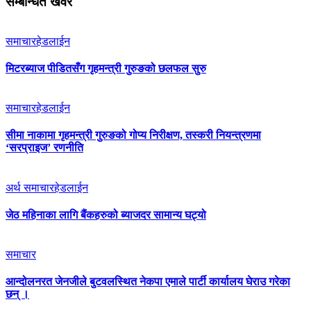
सम्बन्धित खवर
समाचार
हेडलाईन
मिटरब्याज पीडितसँग गृहमन्त्री गुरुङको छलफल सुरु
समाचार
हेडलाईन
सीमा नाकामा गृहमन्त्री गुरुङको गोप्य निरीक्षण, तस्करी नियन्त्रणमा
‘सरप्राइज’ रणनीति
अर्थ समाचार
हेडलाईन
जेठ महिनाका लागि बैंकहरुको ब्याजदर सामान्य घट्यो
समाचार
आन्दोलनरत जेनजीले बुटवलस्थित नेकपा एमाले पार्टी कार्यालय घेराउ गरेका
छन् ।