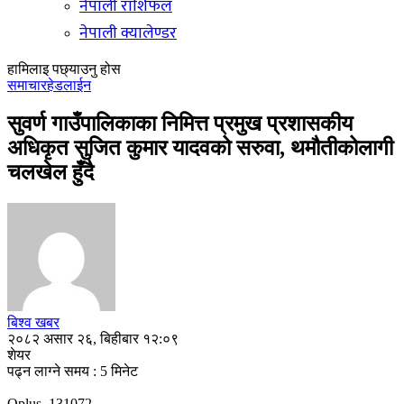
नेपाली राशिफल
नेपाली क्यालेण्डर
हामिलाइ पछ्याउनु होस
समाचार
हेडलाईन
सुवर्ण गाउँपालिकाका निमित्त प्रमुख प्रशासकीय
अधिकृत सुजित कुमार यादवको सरुवा, थमौतीकोलागी
चलखेल हुँदै
बिश्व खबर
२०८२ असार २६, बिहीबार १२:०९
शेयर
पढ्न लाग्ने समय : 5 मिनेट
Oplus_131072