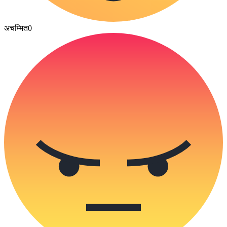
अचम्मित
0