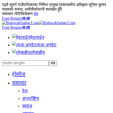
पढ्दै
सुवर्ण गाउँपालिकाका निमित्त प्रमुख प्रशासकीय अधिकृत सुजित कुमार
यादवको सरुवा, थमौतीकोलागी चलखेल हुँदै
समाचार नोटिफिकेशन
थप
Font Resizer
अ-आ
Font Resizer
अ-आ
हेडलाईन
ताजा अपडेट
लोकप्रीय
होमपेज
समाचार
देश
अन्तर्राष्ट्रिय
समाज