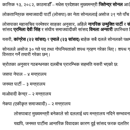
कात्तिक १३, २०८२, काठमाडौँ – मधेस प्रदेशका मुख्यमन्त्री
जितेन्द्र सोनल
आउ
लोकतान्त्रिक समाजवादी पार्टी (लोसपा) का नेता सोनललाई असोज २९ गते पाँच द
लोसपाका महासचिव परमेश्वर साहका अनुसार, अहिले
नागरिक उन्मुक्ति पार्टी
र
स
सांसद
प्रमिला देवी सिंह
र संघीय समाजवादीकी सांसद
विमला अन्सारी
उपस्थित 
यसरी,
कांग्रेस (२२ सांसद)
र
एमाले (२३ सांसद)
बाहेक सबै दलले सोनलको पक्ष
सोनलले असोज ३० गते पद तथा गोपनियताको शपथ ग्रहण गरेका थिए। शपथ ग्रहणकै द
विस्तार गर्ने तयारी गरेका छन्।
स्रोतका अनुसार गठबन्धनका दलबीच प्रारम्भिक सहमति यसरी भएको छ:
जसपा नेपाल – ४ मन्त्रालय
जनमत पार्टी – ३ मन्त्रालय
माओवादी केन्द्र – २ मन्त्रालय
नेकपा (एकीकृत समाजवादी) – २ मन्त्रालय
लोसपाबाट मुख्यमन्त्री बनेकाले सो दललाई थप मन्त्रालय नदिने सम्भाव
यद्यपि, जनमत पार्टीमा आन्तरिक विवादका कारण दुई सांसद फरक दलतिर ल