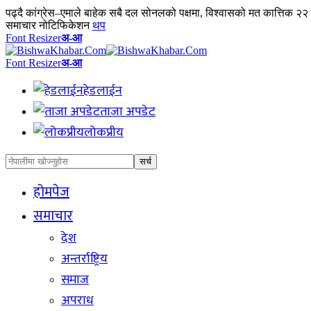
पढ्दै
कांग्रेस–एमाले बाहेक सबै दल सोनलको पक्षमा, विश्वासको मत कात्तिक २२ 
समाचार नोटिफिकेशन
थप
Font Resizer
अ-आ
Font Resizer
अ-आ
हेडलाईन
ताजा अपडेट
लोकप्रीय
होमपेज
समाचार
देश
अन्तर्राष्ट्रिय
समाज
अपराध