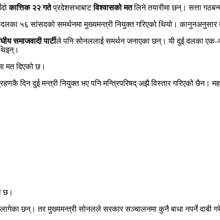
ँदो
कात्तिक २२ गते
प्रदेशसभाबाट
विश्वासको मत
लिने तयारीमा छन्। सत्ता गठबन
लका ५६ सांसदको समर्थनमा मुख्यमन्त्री नियुक्त गरिएको थियो। कानुनअनुसार मुख
ंघीय समाजवादी पार्टी
ले पनि सोनललाई समर्थन जनाएका छन्। यी दुई दलका एक–एक
थिइन्।
मा मत दिएको छ।
िन दुई मन्त्री नियुक्त भए पनि मन्त्रिपरिषद् अझै विस्तार गरिएको छैन। महासच
ना छ।
ागेका छन्। तर मुख्यमन्त्री सोनलले सरकार सञ्चालनमा कुनै बाधा नपर्ने दाबी ग