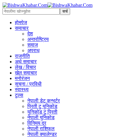
होमपेज
समाचार
देश
अन्तर्राष्ट्रिय
समाज
अपराध
राजनीति
अर्थ समाचार
लेख / विचार
खेल समाचार
मनोरंजन
सुचना / प्रविधी
स्वास्थ्य
टुल्स
नेपाली डेट कन्भर्टर
प्रिती टु युनिकोड
युनिकोड टु प्रिती
नेपाली युनिकोड
विनिमय दर
नेपाली राशिफल
नेपाली क्यालेण्डर