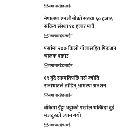
समाचार
हेडलाईन
नेपालमा एनजीओको संख्या ६० हजार,
सक्रिय संस्था १० हजार मात्रै
समाचार
हेडलाईन
पर्सामा २०७ किलो गाँजासहित पिकअप
चालक पक्राउ
समाचार
हेडलाईन
१९ बुँदे सहमतिपछि नर्स ज्योति
रानाभाटले तोडिन् आमरण अनशन
समाचार
हेडलाईन
बाँकेमा इँट्टा भट्टाको पर्खाल भत्किँदा दुई
मजदुरको ज्यान गयो
समाचार
हेडलाईन