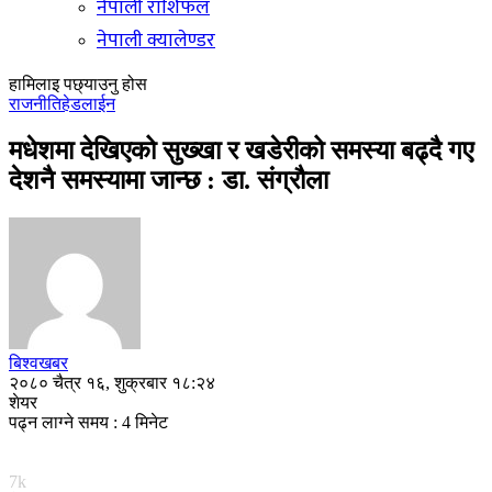
नेपाली राशिफल
नेपाली क्यालेण्डर
हामिलाइ पछ्याउनु होस
राजनीति
हेडलाईन
मधेशमा देखिएको सुख्खा र खडेरीको समस्या बढ्दै गए
देशनै समस्यामा जान्छ : डा. संग्रौला
बिश्वखबर
२०८० चैत्र १६, शुक्रबार १८:२४
शेयर
पढ्न लाग्ने समय : 4 मिनेट
7k