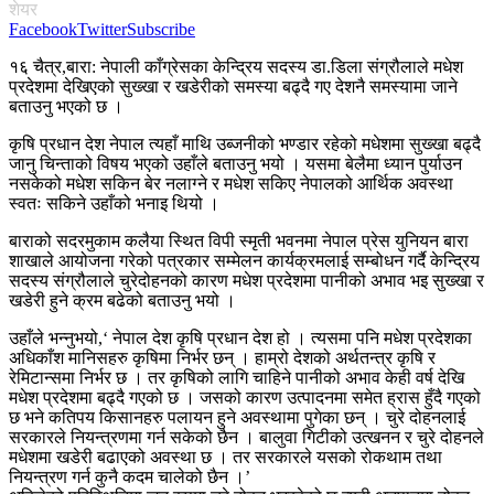
शेयर
Facebook
Twitter
Subscribe
१६ चैत्र,बारा: नेपाली काँग्रेसका केन्द्रिय सदस्य डा.डिला संग्रौलाले मधेश
प्रदेशमा देखिएको सुख्खा र खडेरीको समस्या बढ्दै गए देशनै समस्यामा जाने
बताउनु भएको छ ।
कृषि प्रधान देश नेपाल त्यहाँ माथि उब्जनीको भण्डार रहेको मधेशमा सुख्खा बढ्दै
जानु चिन्ताको विषय भएको उहाँले बताउनु भयो । यसमा बेलैमा ध्यान पुर्याउन
नसकेको मधेश सकिन बेर नलाग्ने र मधेश सकिए नेपालको आर्थिक अवस्था
स्वतः सकिने उहाँको भनाइ थियो ।
बाराको सदरमुकाम कलैया स्थित विपी स्मृती भवनमा नेपाल प्रेस युनियन बारा
शाखाले आयोजना गरेको पत्रकार सम्मेलन कार्यक्रमलाई सम्बोधन गर्दै केन्द्रिय
सदस्य संग्रौलाले चुरेदोहनको कारण मधेश प्रदेशमा पानीको अभाव भइ सुख्खा र
खडेरी हुने क्रम बढेको बताउनु भयो ।
उहाँले भन्नुभयो,‘ नेपाल देश कृषि प्रधान देश हो । त्यसमा पनि मधेश प्रदेशका
अधिकाँश मानिसहरु कृषिमा निर्भर छन् । हाम्रो देशको अर्थतन्त्र कृषि र
रेमिटान्समा निर्भर छ । तर कृषिको लागि चाहिने पानीको अभाव केही वर्ष देखि
मधेश प्रदेशमा बढ्दै गएको छ । जसको कारण उत्पादनमा समेत ह्रास हुँदै गएको
छ भने कतिपय किसानहरु पलायन हुने अवस्थामा पुगेका छन् । चुरे दोहनलाई
सरकारले नियन्त्रणमा गर्न सकेको छैन । बालुवा गिटीको उत्खनन र चुरे दोहनले
मधेशमा खडेरी बढाएको अवस्था छ । तर सरकारले यसको रोकथाम तथा
नियन्त्रण गर्न कुनै कदम चालेको छैन ।’