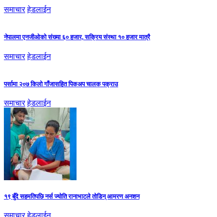
समाचार
हेडलाईन
नेपालमा एनजीओको संख्या ६० हजार, सक्रिय संस्था १० हजार मात्रै
समाचार
हेडलाईन
पर्सामा २०७ किलो गाँजासहित पिकअप चालक पक्राउ
समाचार
हेडलाईन
१९ बुँदे सहमतिपछि नर्स ज्योति रानाभाटले तोडिन् आमरण अनशन
समाचार
हेडलाईन