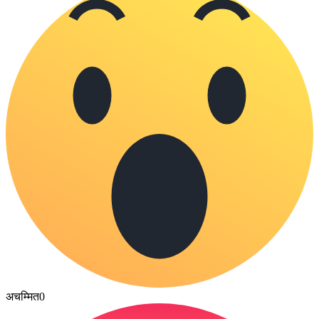
अचम्मित
0