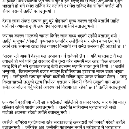
अहिलेको परिस्थितिमा जुन रुपमा चुरे दोहन भइरहेको छ त्यही अनुपातमा दोहन
भइरहने हो भने मधेश सकिन बेर नलाग्ने र मधेश सकिए देश सकिन कसैले पनि
रोक्न नसक्ने उहाँले बताउनुभयो ।
देशमा खाद्य संकट उत्पन्न हुनु चुरे दोहनको मुख्य कारण रहेको बताउँदै उहाँले
पानीको अभावमा कृषि उत्पादमा प्रत्यक्ष पारेको बताउनु भयो ।
जसका कारण भारतको चामल किनेर खान बाध्य भएको उहाँले बताउनु भयो ।
उहाँले भन्नुभयो,‘नेपाली कृषकहरु एकातिर खडेरीको मार खेप्न बाध्य छन् भने
अर्को तर्फ समयमा खाद्य बिउ नपाएर किसानी गर्न समेत समस्या हुँदै आएको छ ।’
‘सरकारले आफनै देशमा मल उत्पादन गर्न सकेको छैन । यदि भारतबाट नै मल
ल्याउने हो भने पनि दुई सरकार बीच कुरा गरेर समयमै मल खाद्य विऊ उपलब्ध
गराई दिने हो भने कृषकहरुलाई केही हदसम्म भएपनि राहत पुग्ने थियो ।’ उहाँले
भन्नुभयो, ‘किसानहरुले बजार नपाएर विचौलियाका इशारामा नाच्न बाध्य भएका
छन् । उनीहरुले उत्पादन गरेको बालीको उचित मूल्य पाउन सकेका छैनन् । उखु
किसानहरुले उखुको मूल्य निर्धारण गराउन र विक्री गरेको उखुको दाम पाउन
समेत आन्दोलन गर्नु परेको अवस्थाको विद्यमानता रहेको छ ।’ उहाँले बताउनुभयो
।
एक अर्को प्रसँगमा बोल्दै डा संग्रौलाले अहिलेको सरकार भ्रष्टाचार गर्नमा मात्र
तल्लिन रहेको आरोप लगाउनुभयो । तलदेखि माथिसम्म भ्रष्टाचारले जडो
गाडेको अवस्था रहेको उहाँले बताउनु भयो ।
त्यसैले काँग्रेस प्रतिपक्षमा रहेर सरकारलाई खबरदारी गर्ने जमर्को गरेको उहाँले
बताउनुभयो । काँग्रेस अब कसैसँग गठबन्धन नगर्ने र मधेशबाट नै भ्रष्टाचार