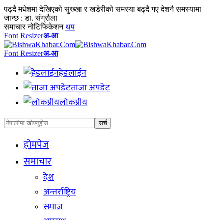
पढ्दै
मधेशमा देखिएको सुख्खा र खडेरीको समस्या बढ्दै गए देशनै समस्यामा
जान्छ : डा. संग्रौला
समाचार नोटिफिकेशन
थप
Font Resizer
अ-आ
Font Resizer
अ-आ
हेडलाईन
ताजा अपडेट
लोकप्रीय
होमपेज
समाचार
देश
अन्तर्राष्ट्रिय
समाज