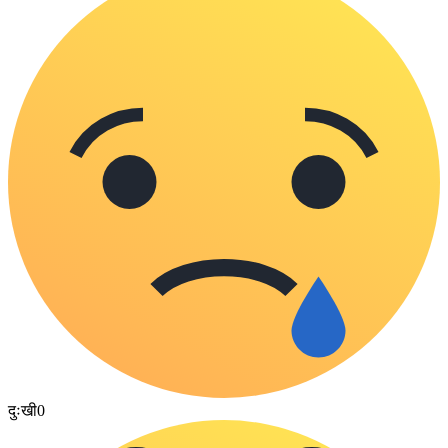
दुःखी
0