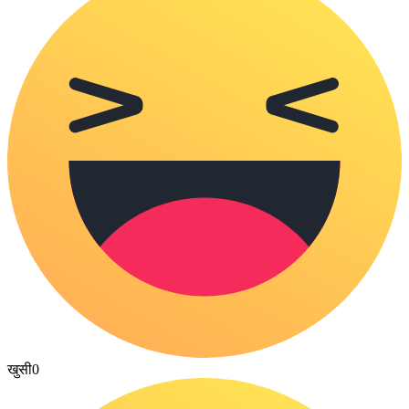
खुसी
0