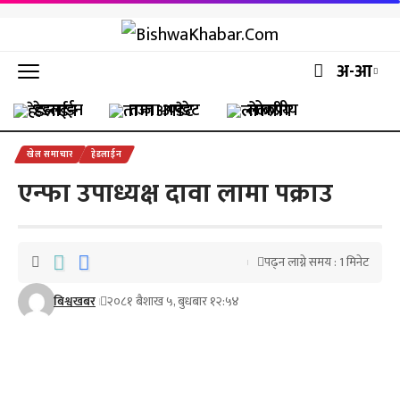
अ-आ
हेडलाईन
ताजा अपडेट
लोकप्रीय
खेल समाचार
हेडलाईन
एन्फा उपाध्यक्ष दावा लामा पक्राउ
पढ्न लाग्ने समय : 1 मिनेट
बिश्वखबर
२०८१ बैशाख ५, बुधबार १२:५४