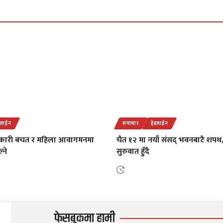
डलाईन
समाचार
हेडलाईन
कारी बचत र महिला आवागमनमा
चैत १२ मा नयाँ संसद् भवनबाटै शप
्ने
सुरुवात हुँदै
फेसबुकमा हामी