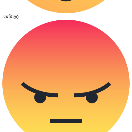
अचम्मित
0