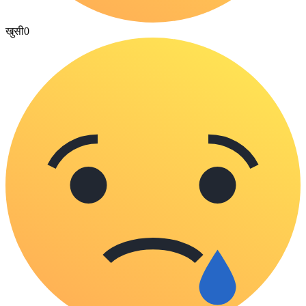
खुसी
0