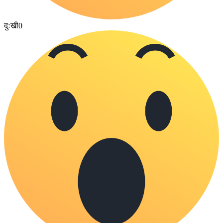
दुःखी
0