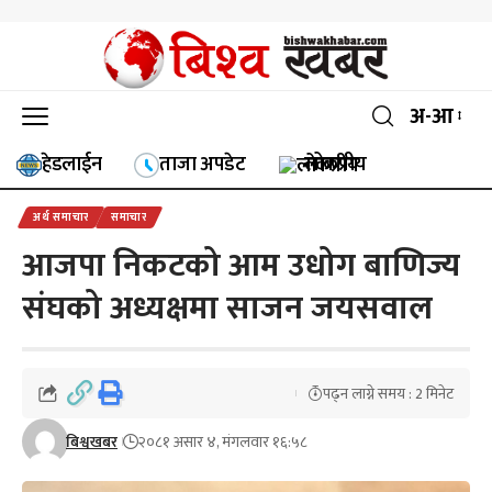
अ-आ
लोकप्रीय
हेडलाईन
ताजा अपडेट
अर्थ समाचार
समाचार
आजपा निकटको आम उधोग बाणिज्य
संघको अध्यक्षमा साजन जयसवाल
पढ्न लाग्ने समय : 2 मिनेट
बिश्वखबर
२०८१ असार ४, मंगलवार १६:५८