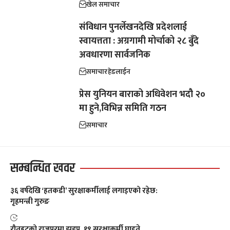
खेल समाचार
संविधान पुनर्लेखनदेखि प्रदेशलाई
स्वायत्तता : अग्रगामी मोर्चाको २८ बुँदे
अवधारणा सार्वजनिक
समाचार
हेडलाईन
प्रेस युनियन बाराको अधिवेशन भदौ २०
मा हुने,विभिन्न समिति गठन
समाचार
सम्बन्धित खवर
३६ वर्षदेखि ‘हतकडी’ सुरक्षाकर्मीलाई लगाइएको रहेछ:
गृहमन्त्री गुरुङ
रौतहटको राजपुरमा झडप, १९ सुरक्षाकर्मी घाइते