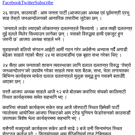
Facebook
Twitter
Subscribe
२६ साउन, काठमाडौं : आम जनता पार्टी (आजपा)का अध्यक्ष एवं पूर्वमन्त्री प्रभु
साह तेस्रो जनआन्दोलनको आन्तरिक तयारीमा जुटेका छन् ।
`जनताले लडेर ल्याएको लोकतन्त्र दलतन्त्रले सिध्यायो । आज त्यही दलतन्त्र
दुई दलले मिलेर सिध्याउन लागेका छन् । यसको विरुद्धमा हामी एकजुट हुन
जरुरी छ´ आजपा अध्यक्ष साहले भने ।
युवाहरुको बलियो संगठन आईटी आर्मी गठन गरेर अर्धसैन्य अभ्यास गर्दै अगाडी
बढेका साहले गएको चैत्र २४ मा काठमाडौंमा एक बृहत सभा गरेका थिए ।
२४ चैत्र आम जनताको शासन व्यवस्थाका लागि दलाल दलतन्त्र विरुद्ध ‘तेस्रो
जनआन्दोलन’को उदघोष गरेका साहले त्यस यता बैठक, सभा, भेला लगायतका
बिभिन्न कार्यक्रम मार्फत दलाल दलतन्त्रले मुलुक समृद्ध हुन नसक्ने बताउँदै
आएका छन् ।
यस्तै आजपा अध्यक्ष साहले आजै १२ बजे बोलबम कवरिया संघको कालिमाटी
स्थित कार्यक्रममा समेत सहभागि भए ।
कवरिया संघको कार्यक्रम सकेर साह आजै जोरपाटी स्थित छिमेकी पार्टी
प्यालेसमा आयोजित आजपा निकटको आम ट्रेड युनियन फेडरेसनको काठमाडौं
उपत्यका बिशेष भेला कार्यक्रममा सहभागि भए ।
यसैगरी मजदुरको कार्यक्रम सकेर आजै साढे २ बजे उनी सिनामंगल स्थित
सेन्ट्रल कलेज पुगे । सिनामंगलमा आम ईन्जिनियर्स एण्ड टेक्निकल