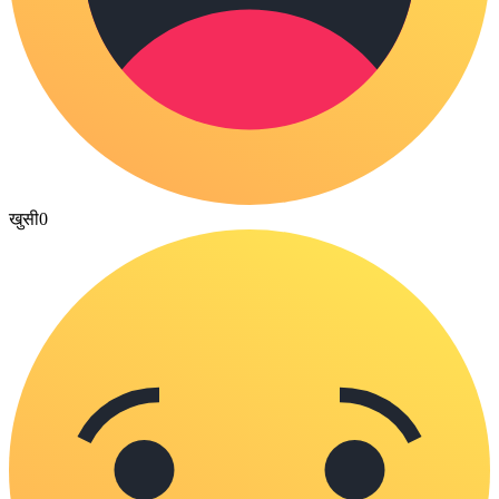
खुसी
0