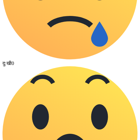
दुःखी
0