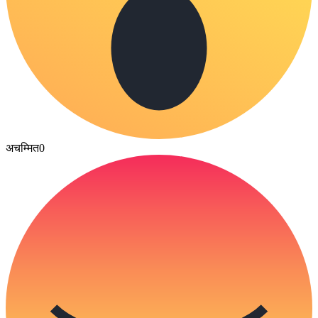
अचम्मित
0