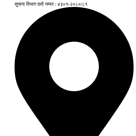
सुचना विभाग दर्ता नम्वर : ४३०१-२०८०/८१