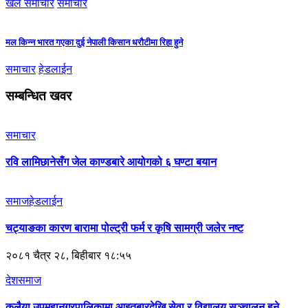
खेल समाचार
समाचार
मल किन्न भारत गएका दुई नेपाली किसान धरौटीमा रिहा हुने
समाचार
हेडलाईन
सम्बन्धित खवर
समाचार
रवि लामिछानेसँग जेल काण्डबारे आयोगको ६ घण्टा बयान
समाज
हेडलाईन
चट्याङका कारण बारामा पोल्ट्री फर्म र कृषि सामग्री जलेर नष्ट
२०८१ चैत्र २८, बिहीबार १८:५५
देश
समाज
कलैया उपमहानगरपालिकामा आइतबारदेखि सेवा र विद्यालय सञ्चालन हुने