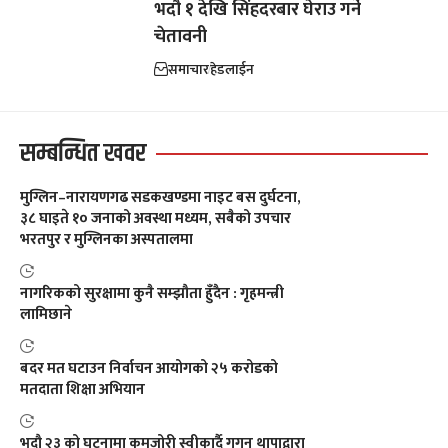
भदौ १ देखि सिंहदरबार घेराउ गर्ने
चेतावनी
समाचार
हेडलाईन
सम्बन्धित खवर
मुग्लिन–नारायणगढ सडकखण्डमा नाइट बस दुर्घटना,
३८ घाइते १० जनाको अवस्था मध्यम, सबैको उपचार
भरतपुर र मुग्लिनका अस्पतालमा
नागरिकको सुरक्षामा कुनै सम्झौता हुँदैन : गृहमन्त्री
लामिछाने
बदर मत घटाउन निर्वाचन आयोगको २५ करोडको
मतदाता शिक्षा अभियान
भदौ २३ को घटनामा कमजोरी स्वीकार्दै गगन थापाद्वारा