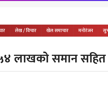
चार
लेख / विचार
खेल समाचार
मनोरंजन
सुच
िब ५४ लाखको समान सहित ट