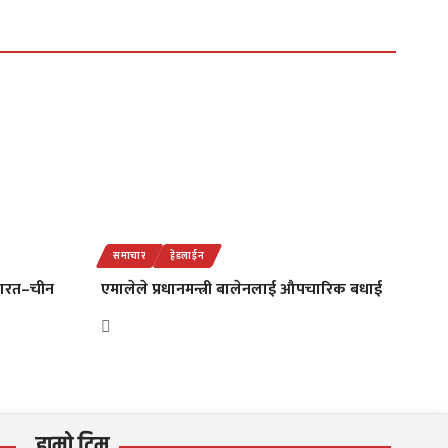
समाचार
हेडलाईन
भारत–चीन
एमालेले प्रधानमन्त्री बालेनलाई औपचारिक बधाई
हाम्रो टिम