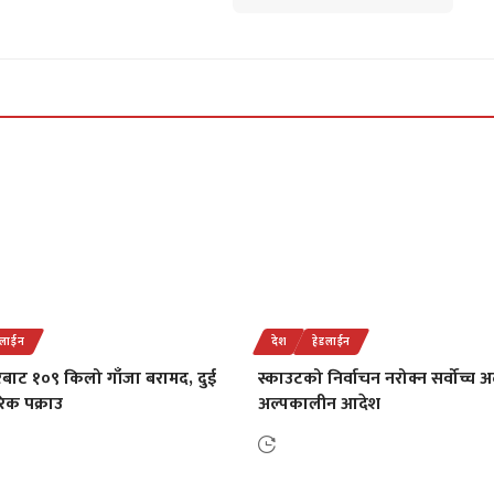
डलाईन
देश
हेडलाईन
रबाट १०९ किलो गाँजा बरामद, दुई
स्काउटको निर्वाचन नरोक्न सर्वोच्च
िक पक्राउ
अल्पकालीन आदेश