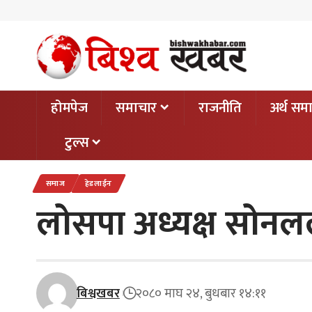
होमपेज
समाचार
राजनीति
अर्थ सम
टुल्स
समाज
हेडलाईन
लोसपा अध्यक्ष सोनलले
बिश्वखबर
२०८० माघ २४, बुधबार १४:११