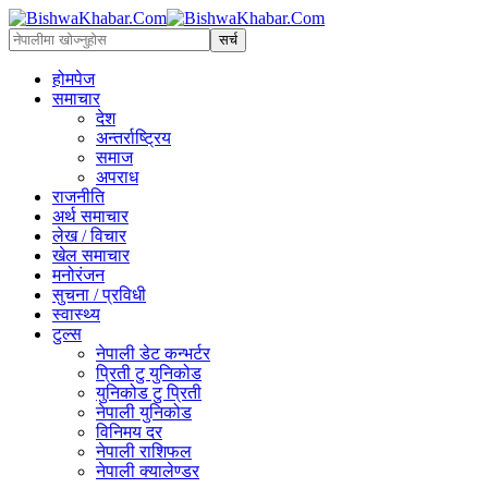
होमपेज
समाचार
देश
अन्तर्राष्ट्रिय
समाज
अपराध
राजनीति
अर्थ समाचार
लेख / विचार
खेल समाचार
मनोरंजन
सुचना / प्रविधी
स्वास्थ्य
टुल्स
नेपाली डेट कन्भर्टर
प्रिती टु युनिकोड
युनिकोड टु प्रिती
नेपाली युनिकोड
विनिमय दर
नेपाली राशिफल
नेपाली क्यालेण्डर