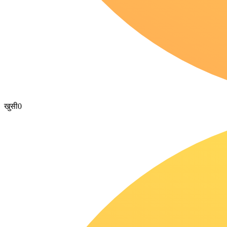
खुसी
0