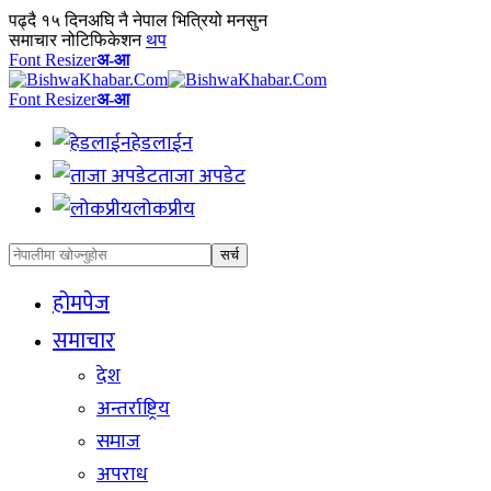
पढ्दै
१५ दिनअघि नै नेपाल भित्रियो मनसुन
समाचार नोटिफिकेशन
थप
Font Resizer
अ-आ
Font Resizer
अ-आ
हेडलाईन
ताजा अपडेट
लोकप्रीय
होमपेज
समाचार
देश
अन्तर्राष्ट्रिय
समाज
अपराध