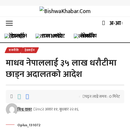
अ-आ
हेडलाईन
ताजा अपडेट
लोकप्रीय
राजनीति
हेडलाईन
माधव नेपाललाई ३५ लाख धरौटीमा
छाड्न अदालतको आदेश
पढ्न लाग्ने समय : 0 मिनेट
बिश्व खबर
२०८२ असार ११, बुधबार २२:१६
Oplus_131072