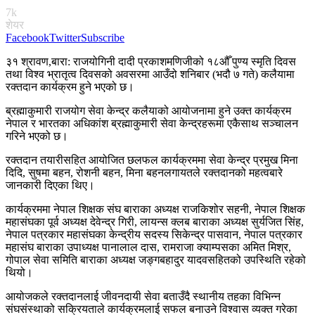
7k
शेयर
Facebook
Twitter
Subscribe
३१ श्रावण,बारा: राजयोगिनी दादी प्रकाशमणिजीको १८औँ पुण्य स्मृति दिवस
तथा विश्व भ्रातृत्व दिवसको अवसरमा आउँदो शनिबार (भदौ ७ गते) कलैयामा
रक्तदान कार्यक्रम हुने भएको छ।
ब्रह्माकुमारी राजयोग सेवा केन्द्र कलैयाको आयोजनामा हुने उक्त कार्यक्रम
नेपाल र भारतका अधिकांश ब्रह्माकुमारी सेवा केन्द्रहरूमा एकैसाथ सञ्चालन
गरिने भएको छ।
रक्तदान तयारीसहित आयोजित छलफल कार्यक्रममा सेवा केन्द्र प्रमुख मिना
दिदि, सुषमा बहन, रोशनी बहन, मिना बहनलगायतले रक्तदानको महत्वबारे
जानकारी दिएका थिए।
कार्यक्रममा नेपाल शिक्षक संघ बाराका अध्यक्ष राजकिशोर सहनी, नेपाल शिक्षक
महासंघका पूर्व अध्यक्ष देवेन्द्र गिरी, लायन्स क्लब बाराका अध्यक्ष सुर्यजित सिंह,
नेपाल पत्रकार महासंघका केन्द्रीय सदस्य सिकेन्द्र पासवान, नेपाल पत्रकार
महासंघ बाराका उपाध्यक्ष पानालाल दास, रामराजा क्याम्पसका अमित मिश्र,
गोपाल सेवा समिति बाराका अध्यक्ष जङ्गबहादुर यादवसहितको उपस्थिति रहेको
थियो।
आयोजकले रक्तदानलाई जीवनदायी सेवा बताउँदै स्थानीय तहका विभिन्न
संघसंस्थाको सक्रियताले कार्यक्रमलाई सफल बनाउने विश्वास व्यक्त गरेका