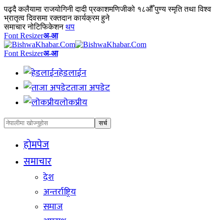
पढ्दै
कलैयामा राजयोगिनी दादी प्रकाशमणिजीको १८औँ पुण्य स्मृति तथा विश्व
भ्रातृत्व दिवसमा रक्तदान कार्यक्रम हुने
समाचार नोटिफिकेशन
थप
Font Resizer
अ-आ
Font Resizer
अ-आ
हेडलाईन
ताजा अपडेट
लोकप्रीय
होमपेज
समाचार
देश
अन्तर्राष्ट्रिय
समाज