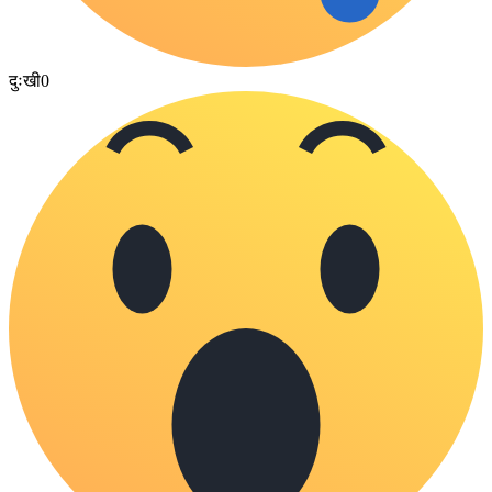
दुःखी
0