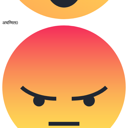
अचम्मित
0