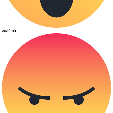
अचम्मित
0