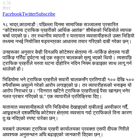
4.5k
शेयर
Facebook
Twitter
Subscribe
१८ भाद्र,काठमाडौ : पछिल्ला दिनमा सामाजिक सञ्जालमा प्रसारित
“कोटेश्वरमा ट्राफिक प्रहरीको आर्थिक आतंक” शीर्षकको भिडियोले व्यापक
चर्चा पाएको छ। तर स्थानीय व्यापारी र यातायात व्यवसायीहरूले उक्त भिडियो
तथ्यमा नभई नियोजित षड्यन्त्रका आधारमा तयार गरिएको दाबी गरेका छन्।
उनहरूका अनुसार केही दिनअघि कोटेश्वर क्षेत्रमा नो–पार्किङ क्षेत्रमा गाडी
पार्किङ गरिँदा दुर्घटना भई एक स्कुटर चालकको मृत्यु भएको थियो। त्यसपछि
ट्राफिक प्रहरीले यस्ता घटना दोहोरिन नदिन नियम कडाइका साथ लागू गर्न
थालेको हो।
भिडियोमा भने ट्राफिक प्रहरीले सवारी चालकसँग प्रतिगाडी १०० देखि ५००
रुपैयाँसम्म असुल्ने गरेको आरोप लगाइएको छ। तर व्यापारीहरूको भनाइमा यो
आरोप निराधार छ। “दिनरात खटिने ट्राफिक प्रहरीलाई पैसा खान्छन् भनेर
गलत प्रचार गरिएको छ,” एक व्यापारीले प्रतिक्रिया दिए।
यातायात व्यवसायीहरूले पनि भिडियोमा देखाइएको दाबीलाई अस्वीकार गर्दै,
आफूहरूले दशकौँदेखि कोटेश्वर क्षेत्रमा व्यवसाय गर्दा ट्राफिकले विना कारण
दुःख नदिएको स्पष्ट पारेका छन्।
यसबारे उपत्यका ट्राफिक प्रहरी कार्यालयका प्रवक्ता एसपी दीपक गिरीले
आवश्यक अनुसन्धान अघि बढाइएको जानकारी दिएका छन्।