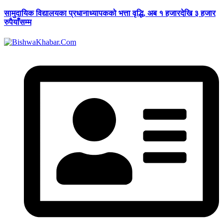
सामुदायिक विद्यालयका प्रधानाध्यापकको भत्ता वृद्धि, अब १ हजारदेखि ३ हजार
रुपैयाँसम्म