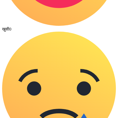
खुसी
0