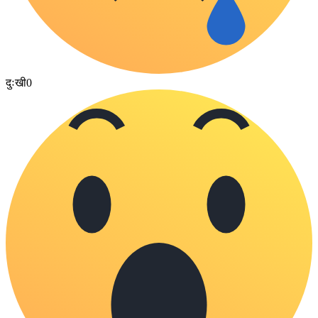
दुःखी
0