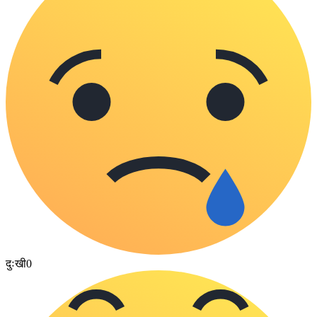
दुःखी
0