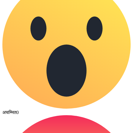
अचम्मित
0