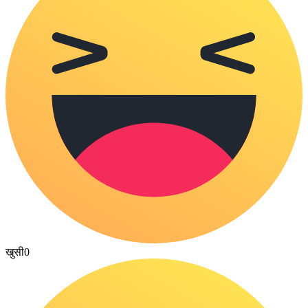
खुसी
0