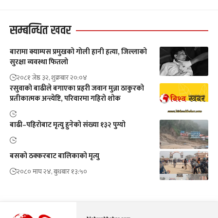
सम्बन्धित खवर
बारामा क्याम्पस प्रमुखको गोली हानी हत्या, जिल्लाको
सुरक्षा व्यवस्था फितलो
२०८१ जेष्ठ ३२, शुक्रबार २०:०४
रसुवाको बाढीले बगाएका प्रहरी जवान मुन्ना ठाकुरको
प्रतीकात्मक अन्त्येष्टि, परिवारमा गहिरो शोक
बाढी–पहिरोबाट मृत्यु हुनेको संख्या १३२ पुग्यो
बसको ठक्करबाट बालिकाको मृत्यु
२०८० माघ २४, बुधबार १३:५०