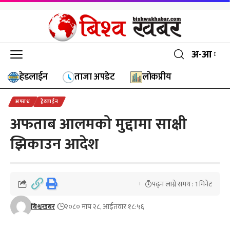
अ-आ
हेडलाईन
ताजा अपडेट
लोकप्रीय
अपराध
हेडलाईन
अफताब आलमको मुद्दामा साक्षी
झिकाउन आदेश
पढ्न लाग्ने समय : 1 मिनेट
बिश्वखबर
२०८० माघ २८, आईतवार १८:५६