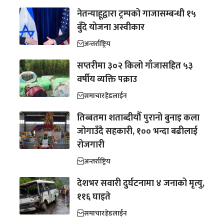
नेतन्याहूद्वारा ट्रम्पको गाजासम्बन्धी १५
बुँदे योजना अस्वीकार
अन्तर्राष्ट्रिय
सप्तरीमा ३०२ किलो गाँजासहित ५३
वर्षीय व्यक्ति पक्राउ
समाचार
हेडलाईन
तिब्बतमा शताब्दीयौँ पुरानो बुनाइ कला
जोगाउँदै सहकारी, १०० भन्दा बढीलाई
रोजगारी
अन्तर्राष्ट्रिय
देशभर सवारी दुर्घटनामा ४ जनाको मृत्यु,
११६ घाइते
समाचार
हेडलाईन