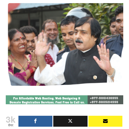
3k
शेयर