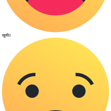
खुसी
0