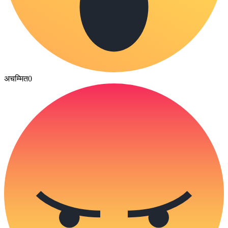
अचम्मित
0