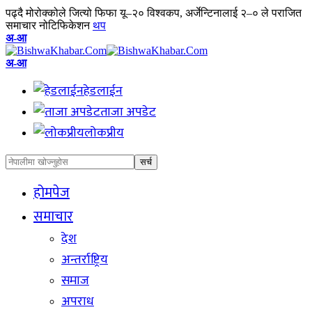
पढ्दै
मोरोक्कोले जित्यो फिफा यू–२० विश्वकप, अर्जेन्टिनालाई २–० ले पराजित
समाचार नोटिफिकेशन
थप
Font
अ-आ
Resizer
Font
अ-आ
Resizer
हेडलाईन
ताजा अपडेट
लोकप्रीय
होमपेज
समाचार
देश
अन्तर्राष्ट्रिय
समाज
अपराध