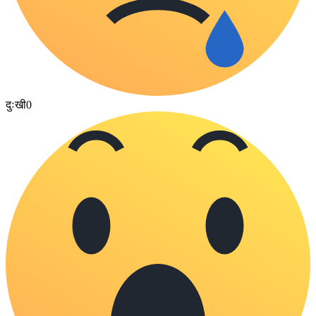
दुःखी
0