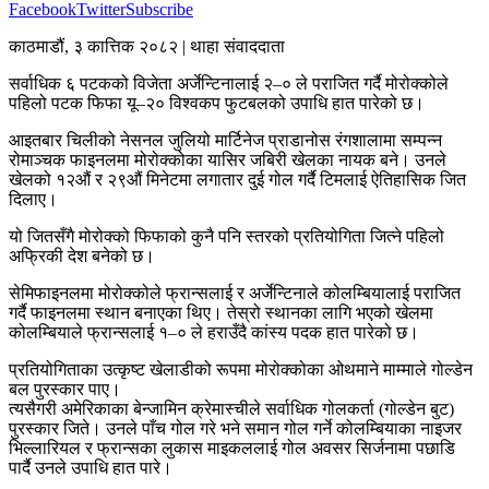
Facebook
Twitter
Subscribe
काठमाडौं, ३ कात्तिक २०८२ | थाहा संवाददाता
सर्वाधिक ६ पटकको विजेता अर्जेन्टिनालाई २–० ले पराजित गर्दै मोरोक्कोले
पहिलो पटक फिफा यू–२० विश्वकप फुटबलको उपाधि हात पारेको छ।
आइतबार चिलीको नेसनल जुलियो मार्टिनेज प्राडानोस रंगशालामा सम्पन्न
रोमाञ्चक फाइनलमा मोरोक्कोका यासिर जबिरी खेलका नायक बने। उनले
खेलको १२औं र २९औं मिनेटमा लगातार दुई गोल गर्दै टिमलाई ऐतिहासिक जित
दिलाए।
यो जितसँगै मोरोक्को फिफाको कुनै पनि स्तरको प्रतियोगिता जित्ने पहिलो
अफ्रिकी देश बनेको छ।
सेमिफाइनलमा मोरोक्कोले फ्रान्सलाई र अर्जेन्टिनाले कोलम्बियालाई पराजित
गर्दै फाइनलमा स्थान बनाएका थिए। तेस्रो स्थानका लागि भएको खेलमा
कोलम्बियाले फ्रान्सलाई १–० ले हराउँदै कांस्य पदक हात पारेको छ।
प्रतियोगिताका उत्कृष्ट खेलाडीको रूपमा मोरोक्कोका ओथमाने माम्माले गोल्डेन
बल पुरस्कार पाए।
त्यसैगरी अमेरिकाका बेन्जामिन क्रेमास्चीले सर्वाधिक गोलकर्ता (गोल्डेन बुट)
पुरस्कार जिते। उनले पाँच गोल गरे भने समान गोल गर्ने कोलम्बियाका नाइजर
भिल्लारियल र फ्रान्सका लुकास माइकललाई गोल अवसर सिर्जनामा पछाडि
पार्दै उनले उपाधि हात पारे।