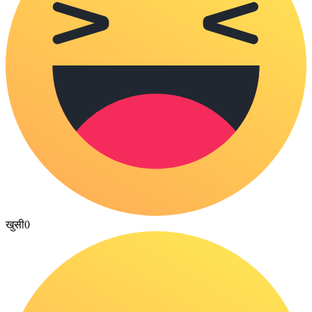
खुसी
0