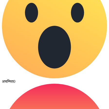
अचम्मित
0