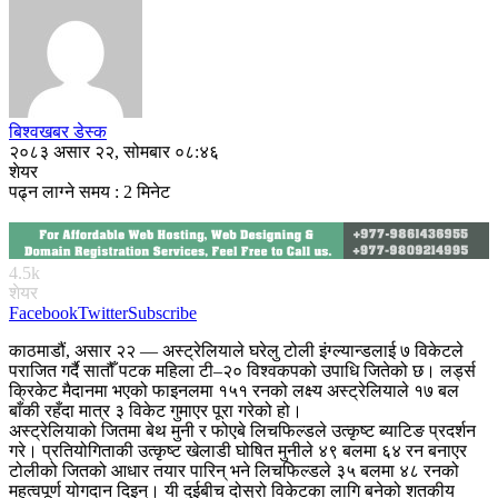
बिश्वखबर डेस्क
२०८३ असार २२, सोमबार ०८:४६
शेयर
पढ्न लाग्ने समय : 2 मिनेट
4.5k
शेयर
Facebook
Twitter
Subscribe
काठमाडौं, असार २२ — अस्ट्रेलियाले घरेलु टोली इंग्ल्यान्डलाई ७ विकेटले
पराजित गर्दै सातौँ पटक महिला टी–२० विश्वकपको उपाधि जितेको छ। लर्ड्स
क्रिकेट मैदानमा भएको फाइनलमा १५१ रनको लक्ष्य अस्ट्रेलियाले १७ बल
बाँकी रहँदा मात्र ३ विकेट गुमाएर पूरा गरेको हो।
अस्ट्रेलियाको जितमा बेथ मुनी र फोएबे लिचफिल्डले उत्कृष्ट ब्याटिङ प्रदर्शन
गरे। प्रतियोगिताकी उत्कृष्ट खेलाडी घोषित मुनीले ४९ बलमा ६४ रन बनाएर
टोलीको जितको आधार तयार पारिन् भने लिचफिल्डले ३५ बलमा ४८ रनको
महत्वपूर्ण योगदान दिइन्। यी दुईबीच दोस्रो विकेटका लागि बनेको शतकीय