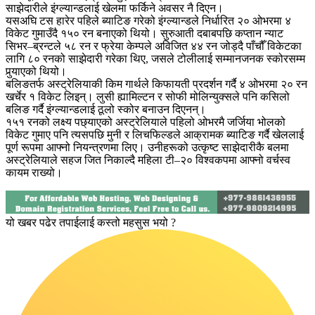
साझेदारीले इंग्ल्यान्डलाई खेलमा फर्किने अवसर नै दिएन।
यसअघि टस हारेर पहिले ब्याटिङ गरेको इंग्ल्यान्डले निर्धारित २० ओभरमा ४
विकेट गुमाउँदै १५० रन बनाएको थियो। सुरुआती दबाबपछि कप्तान न्याट
सिभर–ब्रन्टले ५८ रन र फ्रेया केम्पले अविजित ४४ रन जोड्दै पाँचौँ विकेटका
लागि ८० रनको साझेदारी गरेका थिए, जसले टोलीलाई सम्मानजनक स्कोरसम्म
पुर्‍याएको थियो।
बलिङतर्फ अस्ट्रेलियाकी किम गार्थले किफायती प्रदर्शन गर्दै ४ ओभरमा २० रन
खर्चेर १ विकेट लिइन्। लुसी ह्यामिल्टन र सोफी मोलिन्युक्सले पनि कसिलो
बलिङ गर्दै इंग्ल्यान्डलाई ठूलो स्कोर बनाउन दिएनन्।
१५१ रनको लक्ष्य पछ्याएको अस्ट्रेलियाले पहिलो ओभरमै जर्जिया भोलको
विकेट गुमाए पनि त्यसपछि मुनी र लिचफिल्डले आक्रामक ब्याटिङ गर्दै खेललाई
पूर्ण रूपमा आफ्नो नियन्त्रणमा लिए। उनीहरूको उत्कृष्ट साझेदारीकै बलमा
अस्ट्रेलियाले सहज जित निकाल्दै महिला टी–२० विश्वकपमा आफ्नो वर्चस्व
कायम राख्यो।
यो खबर पढेर तपाईलाई कस्तो महसुस भयो ?