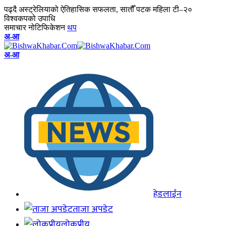
पढ्दै
अस्ट्रेलियाको ऐतिहासिक सफलता, सातौँ पटक महिला टी–२०
विश्वकपको उपाधि
समाचार नोटिफिकेशन
थप
अ-आ
अ-आ
हेडलाईन
ताजा अपडेट
लोकप्रीय