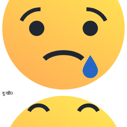
दुःखी
0