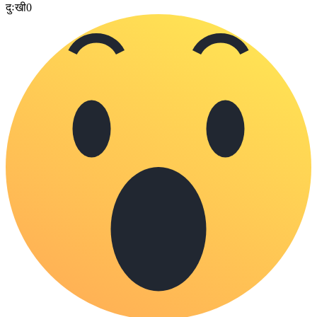
दुःखी
0