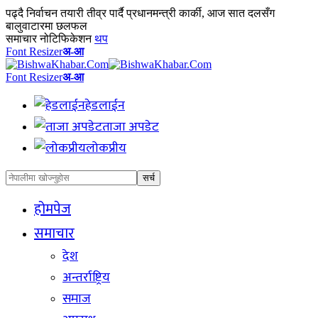
पढ्दै
निर्वाचन तयारी तीव्र पार्दै प्रधानमन्त्री कार्की, आज सात दलसँग
बालुवाटारमा छलफल
समाचार नोटिफिकेशन
थप
Font Resizer
अ-आ
Font Resizer
अ-आ
हेडलाईन
ताजा अपडेट
लोकप्रीय
होमपेज
समाचार
देश
अन्तर्राष्ट्रिय
समाज