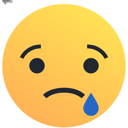
खुसी
0