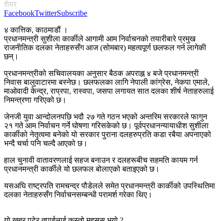
शेयर
Facebook
Twitter
Subscribe
४ कात्तिक, काठमाडौं ।
प्रधानमन्त्री सुशीला कार्कीले आगामी आम निर्वाचनको तयारीबारे प्रमुख
राजनीतिक दलका नेताहरुसँग आज (सोमबार) महत्वपूर्ण छलफल गर्न लागेकी
छन्।
प्रधानमन्त्रीको सचिवालयका अनुसार बैठक अपराह्न ४ बजे प्रधानमन्त्री
निवास बालुवाटारमा बस्नेछ। छलफलका लागि नेपाली कांग्रेस, नेकपा एमाले,
माओवादी केन्द्र, राप्रपा, रास्वपा, जसपा लगायत सात दलका शीर्ष नेताहरुलाई
निमन्त्रणा गरिएको छ।
जेनजी युवा आन्दोलनपछि भदौ २७ गते गठन भएको अन्तरिम सरकारले फागुन
२१ गते आम निर्वाचन गर्ने घोषणा गरिसकेको छ। पूर्वप्रधानन्यायाधीश सुशीला
कार्कीको नेतृत्वमा बनेको यो सरकार पुराना दलहरुप्रति कडा रबैया अपनाएको
भन्दै चर्चा पनि चल्दै आएको छ।
हाल चुनावी वातावरणलाई सहज बनाउन र दलहरूबीच सहमति कायम गर्न
प्रधानमन्त्री कार्कीले यो छलफल बोलाएको बताइएको छ।
यसअघि राष्ट्रपति रामचन्द्र पौडेलले समेत प्रधानमन्त्री कार्कीको उपस्थितिमा
दलका नेताहरुसँग निर्वाचनसम्बन्धी परामर्श गरेका थिए।
यो खबर पढेर तपाईलाई कस्तो महसुस भयो ?