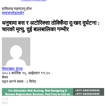
हामिलाइ पछ्याउनु होस
समाचार
हेडलाईन
धनुषामा बस र अटोरिक्सा ठोक्किँदा दुःखद दुर्घटना :
चारको मृत्यु, दुई बालबालिका गम्भीर
बिश्वखबर डेस्क
२०८२ कार्तिक १६, आईतवार ११:२०
शेयर
पढ्न लाग्ने समय : 1 मिनेट
6.5k
शेयर