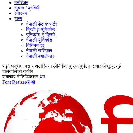
मनोरंजन
सुचना / प्रविधी
स्वास्थ्य
टुल्स
नेपाली डेट कन्भर्टर
प्रिती टु युनिकोड
युनिकोड टु प्रिती
नेपाली युनिकोड
विनिमय दर
नेपाली राशिफल
नेपाली क्यालेण्डर
पढ्दै
धनुषामा बस र अटोरिक्सा ठोक्किँदा दुःखद दुर्घटना : चारको मृत्यु, दुई
बालबालिका गम्भीर
समाचार नोटिफिकेशन
थप
Font Resizer
अ-आ