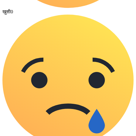
खुसी
0