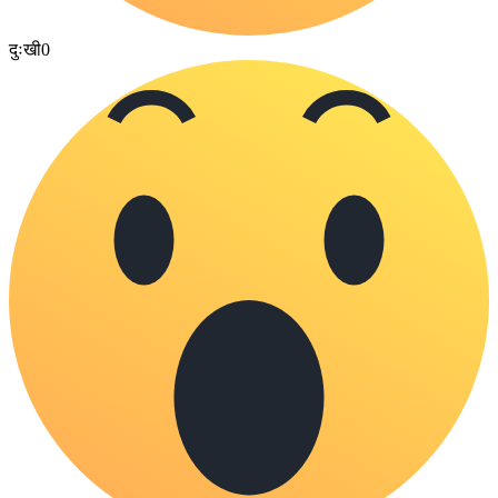
दुःखी
0