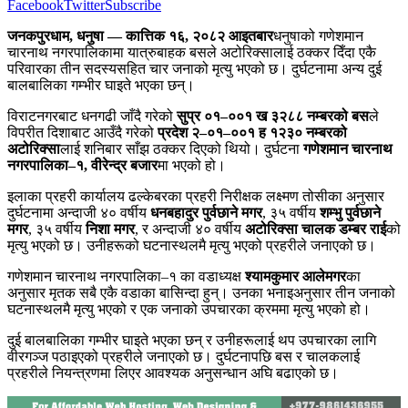
Facebook
Twitter
Subscribe
जनकपुरधाम, धनुषा — कात्तिक १६, २०८२ आइतबार
धनुषाको गणेशमान
चारनाथ नगरपालिकामा यात्रुबाहक बसले अटोरिक्सालाई ठक्कर दिँदा एकै
परिवारका तीन सदस्यसहित चार जनाको मृत्यु भएको छ। दुर्घटनामा अन्य दुई
बालबालिका गम्भीर घाइते भएका छन्।
विराटनगरबाट धनगढी जाँदै गरेको
सुप्र ०१–००१ ख ३२८८ नम्बरको बस
ले
विपरीत दिशाबाट आउँदै गरेको
प्रदेश २–०१–००१ ह १२३० नम्बरको
अटोरिक्सा
लाई शनिबार साँझ ठक्कर दिएको थियो। दुर्घटना
गणेशमान चारनाथ
नगरपालिका–१, वीरेन्द्र बजार
मा भएको हो।
इलाका प्रहरी कार्यालय ढल्केबरका प्रहरी निरीक्षक लक्ष्मण तोसीका अनुसार
दुर्घटनामा अन्दाजी ४० वर्षीय
धनबहादुर पुर्वछाने मगर
, ३५ वर्षीय
शम्भु पुर्वछाने
मगर
, ३५ वर्षीय
निशा मगर
, र अन्दाजी ४० वर्षीय
अटोरिक्सा चालक डम्बर राई
को
मृत्यु भएको छ। उनीहरूको घटनास्थलमै मृत्यु भएको प्रहरीले जनाएको छ।
गणेशमान चारनाथ नगरपालिका–१ का वडाध्यक्ष
श्यामकुमार आलेमगर
का
अनुसार मृतक सबै एकै वडाका बासिन्दा हुन्। उनका भनाइअनुसार तीन जनाको
घटनास्थलमै मृत्यु भएको र एक जनाको उपचारका क्रममा मृत्यु भएको हो।
दुई बालबालिका गम्भीर घाइते भएका छन् र उनीहरूलाई थप उपचारका लागि
वीरगञ्ज पठाइएको प्रहरीले जनाएको छ। दुर्घटनापछि बस र चालकलाई
प्रहरीले नियन्त्रणमा लिएर आवश्यक अनुसन्धान अघि बढाएको छ।