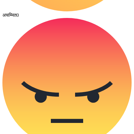
अचम्मित
0