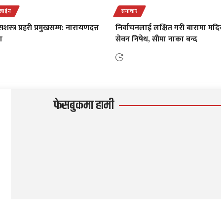
डलाईन
समाचार
स्त्र प्रहरी प्रमुखसम्म: नारायणदत्त
निर्वाचनलाई लक्षित गरी बारामा मदिर
ा
सेवन निषेध, सीमा नाका बन्द
फेसबुकमा हामी
© २०२३ Bishwakhabar.com सर्वाधिकार सुरक्षित । डिजाईन :
अरुण कुमार साह