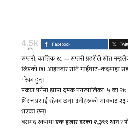
4.5k
Facebook
Twit
शेयर
सप्तरी, कात्तिक १८ — सप्तरी प्रहरीले स्रोत नखु
लिएको छ। आइतबार राति गाईघाट–कदमाहा सडकख
परेका हुन्।
पक्राउ पर्नेमा झापा दमक नगरपालिका–५ का २७ व
धिरज प्रसाई रहेका छन्। उनीहरूको साथबाट
२३ 
भएका छन्।
बरामद रकममा
एक हजार दरका १,३९९ थान
र
प