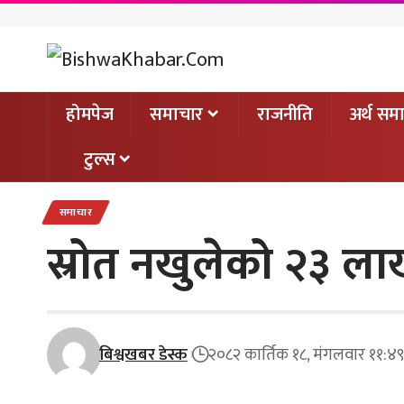
होमपेज
समाचार
राजनीति
अर्थ सम
टुल्स
समाचार
स्रोत नखुलेको २३ लाख
बिश्वखबर डेस्क
२०८२ कार्तिक १८, मंगलवार ११:४९