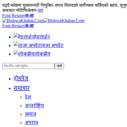
पढ्दै
मधेशमा मुख्यमन्त्री नियुक्ति–शपथ विवादको सर्वोच्चमा चर्किएको बहस, सुन
समाचार नोटिफिकेशन
थप
Font Resizer
अ-आ
Font Resizer
अ-आ
हेडलाईन
ताजा अपडेट
लोकप्रीय
होमपेज
समाचार
देश
अन्तर्राष्ट्रिय
समाज
अपराध