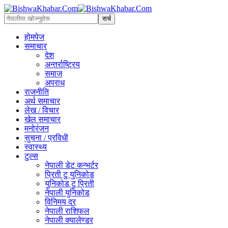
होमपेज
समाचार
देश
अन्तर्राष्ट्रिय
समाज
अपराध
राजनीति
अर्थ समाचार
लेख / विचार
खेल समाचार
मनोरंजन
सुचना / प्रविधी
स्वास्थ्य
टुल्स
नेपाली डेट कन्भर्टर
प्रिती टु युनिकोड
युनिकोड टु प्रिती
नेपाली युनिकोड
विनिमय दर
नेपाली राशिफल
नेपाली क्यालेण्डर