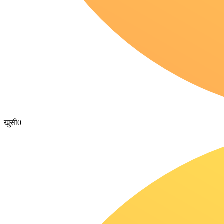
खुसी
0