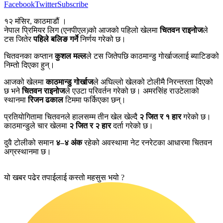
Facebook
Twitter
Subscribe
१२ मंसिर, काठमाडौं ।
नेपाल प्रिमियर लिग (एनपीएल)को आजको पहिलो खेलमा
चितवन राइनोज
ले
टस जितेर
पहिले बलिङ गर्ने
निर्णय गरेको छ।
चितवनका कप्तान
कुशल मल्ल
ले टस जितेपछि काठमान्डु गोर्खाजलाई ब्याटिङको
निम्तो दिएका हुन्।
आजको खेलमा
काठमान्डु गोर्खाज
ले अघिल्लो खेलको टोलीमै निरन्तरता दिएको
छ भने
चितवन राइनोज
ले एउटा परिवर्तन गरेको छ। अमरसिंह राउटेलाको
स्थानमा
रिजन ढकाल
टिममा फर्किएका छन्।
प्रतियोगितामा चितवनले हालसम्म तीन खेल खेल्दै
२ जित र १ हार
गरेको छ।
काठमान्डुले चार खेलमा
२ जित र २ हार
दर्ता गरेको छ।
दुवै टोलीको समान
४–४ अंक
रहेको अवस्थामा नेट रनरेटका आधारमा चितवन
अग्रस्थानमा छ।
यो खबर पढेर तपाईलाई कस्तो महसुस भयो ?