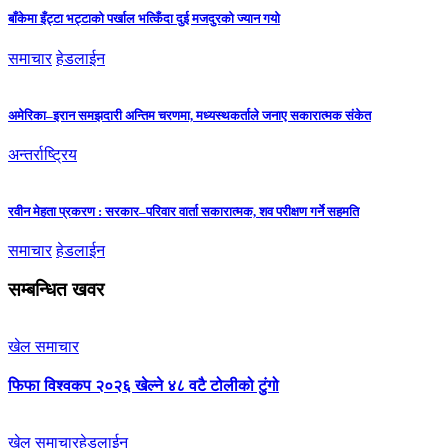
बाँकेमा इँट्टा भट्टाको पर्खाल भत्किँदा दुई मजदुरको ज्यान गयो
समाचार
हेडलाईन
अमेरिका–इरान समझदारी अन्तिम चरणमा, मध्यस्थकर्ताले जनाए सकारात्मक संकेत
अन्तर्राष्ट्रिय
रवीन मेहता प्रकरण : सरकार–परिवार वार्ता सकारात्मक, शव परीक्षण गर्ने सहमति
समाचार
हेडलाईन
सम्बन्धित खवर
खेल समाचार
फिफा विश्वकप २०२६ खेल्ने ४८ वटै टोलीको टुंगो
खेल समाचार
हेडलाईन