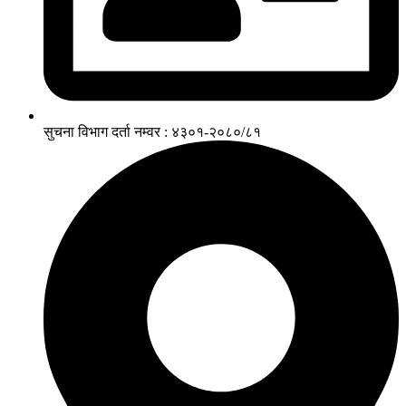
सुचना विभाग दर्ता नम्वर : ४३०१-२०८०/८१