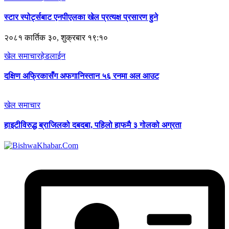
स्टार स्पोर्ट्सबाट एनपीएलका खेल प्रत्यक्ष प्रसारण हुने
२०८१ कार्तिक ३०, शुक्रबार १९:१०
खेल समाचार
हेडलाईन
दक्षिण अफ्रिकासँग अफगानिस्तान ५६ रनमा अल आउट
खेल समाचार
हाइटीविरुद्ध ब्राजिलको दबदबा, पहिलो हाफमै ३ गोलको अग्रता