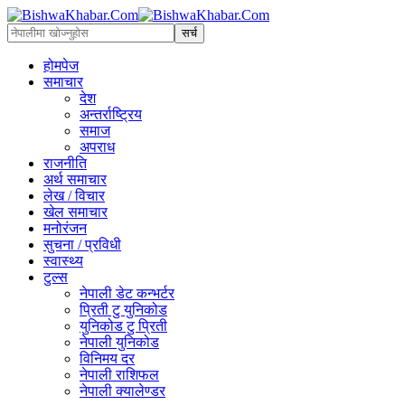
होमपेज
समाचार
देश
अन्तर्राष्ट्रिय
समाज
अपराध
राजनीति
अर्थ समाचार
लेख / विचार
खेल समाचार
मनोरंजन
सुचना / प्रविधी
स्वास्थ्य
टुल्स
नेपाली डेट कन्भर्टर
प्रिती टु युनिकोड
युनिकोड टु प्रिती
नेपाली युनिकोड
विनिमय दर
नेपाली राशिफल
नेपाली क्यालेण्डर