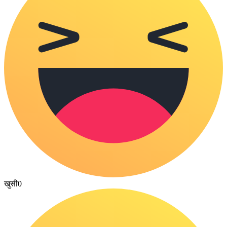
खुसी
0