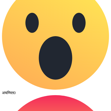
अचम्मित
0