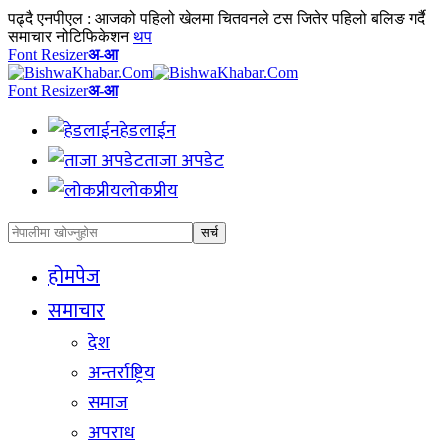
पढ्दै
एनपीएल : आजको पहिलो खेलमा चितवनले टस जितेर पहिलो बलिङ गर्दै
समाचार नोटिफिकेशन
थप
Font Resizer
अ-आ
Font Resizer
अ-आ
हेडलाईन
ताजा अपडेट
लोकप्रीय
होमपेज
समाचार
देश
अन्तर्राष्ट्रिय
समाज
अपराध