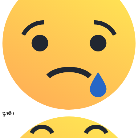
दुःखी
0