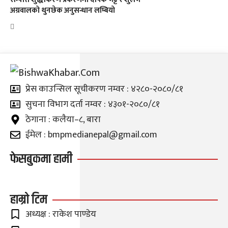
अग्रवालको थुनछेक अनुसन्धान लम्बियो
प्रेस काउन्सिल सूचीकरण नम्वर : ४२८०-२०८०/८१
सुचना विभाग दर्ता नम्वर : ४३०१-२०८०/८१
ठेगाना : कलैया–८, बारा
ईमेल : bmpmedianepal@gmail.com
फेसबुकमा हामी
हाम्रो टिम
अध्यक्ष : राकेश पाण्डेय