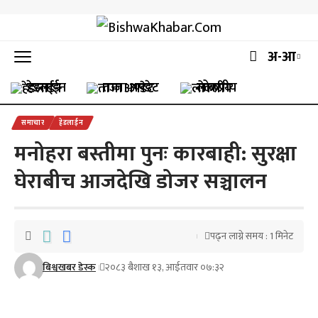
अ-आ
हेडलाईन
ताजा अपडेट
लोकप्रीय
समाचार
हेडलाईन
मनोहरा बस्तीमा पुनः कारबाही: सुरक्षा
घेराबीच आजदेखि डोजर सञ्चालन
पढ्न लाग्ने समय : 1 मिनेट
बिश्वखबर डेस्क
२०८३ बैशाख १३, आईतवार ०७:३२