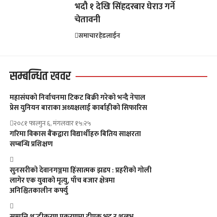
भदौ १ देखि सिंहदरबार घेराउ गर्ने
चेतावनी
समाचार
हेडलाईन
सम्बन्धित खवर
महासंघको निर्वाचनमा टिकट बिक्री गरेको भन्दै नेपाल
प्रेस युनियन बाराका अध्यक्षलाई कार्बाहीको सिफारिस
२०८१ फाल्गुन ६, मंगलवार १५:२५
गरिमा विकास बैंकद्वारा विद्यार्थीहरु बितिय साक्षरता
सम्बन्धि प्रशिक्षण
सुनसरीको देवानगञ्जमा हिंसात्मक झडप : प्रहरीको गोली
लागेर एक युवाको मृत्यु, पाँच बजार क्षेत्रमा
अनिश्चितकालीन कर्फ्यु
सम्पत्ति शुद्धीकरण प्रकरणमा दीपक भट्ट र शुलभ