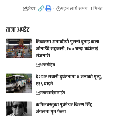
पढ्न लाग्ने समय : 1 मिनेट
शेयर
ताजा अपडेट
तिब्बतमा शताब्दीयौँ पुरानो बुनाइ कला
जोगाउँदै सहकारी, १०० भन्दा बढीलाई
रोजगारी
अन्तर्राष्ट्रिय
देशभर सवारी दुर्घटनामा ४ जनाको मृत्यु,
११६ घाइते
समाचार
हेडलाईन
कपिलवस्तुका पूर्वमेयर किरण सिंह
जंगलमा मृत फेला