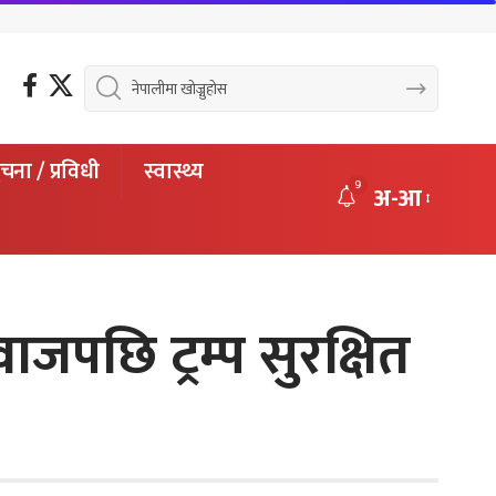
चना / प्रविधी
स्वास्थ्य
9
अ-आ
ाजपछि ट्रम्प सुरक्षित