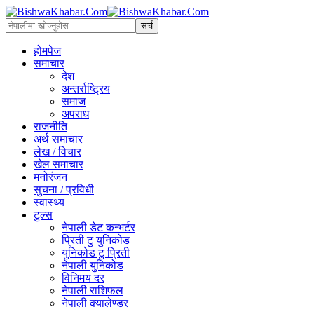
होमपेज
समाचार
देश
अन्तर्राष्ट्रिय
समाज
अपराध
राजनीति
अर्थ समाचार
लेख / विचार
खेल समाचार
मनोरंजन
सुचना / प्रविधी
स्वास्थ्य
टुल्स
नेपाली डेट कन्भर्टर
प्रिती टु युनिकोड
युनिकोड टु प्रिती
नेपाली युनिकोड
विनिमय दर
नेपाली राशिफल
नेपाली क्यालेण्डर