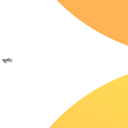
खुसी
0