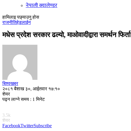
नेपाली क्यालेण्डर
हामिलाइ पछ्याउनु होस
राजनीति
हेडलाईन
मधेस प्रदेश सरकार ढल्यो, माओवादीद्वारा समर्थन फिर्ता
बिश्वखबर
२०८१ बैशाख ३०, आईतवार १७:१०
शेयर
पढ्न लाग्ने समय : 1 मिनेट
3.5k
शेयर
Facebook
Twitter
Subscribe