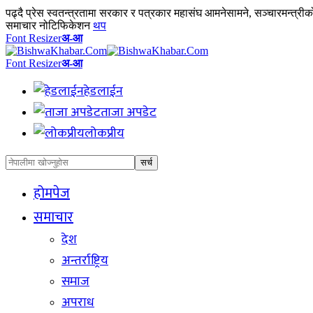
पढ्दै
प्रेस स्वतन्त्रतामा सरकार र पत्रकार महासंघ आमनेसामने, सञ्चारमन्त्री
समाचार नोटिफिकेशन
थप
Font Resizer
अ-आ
Font Resizer
अ-आ
हेडलाईन
ताजा अपडेट
लोकप्रीय
होमपेज
समाचार
देश
अन्तर्राष्ट्रिय
समाज
अपराध