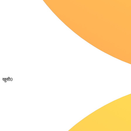
खुसी
0