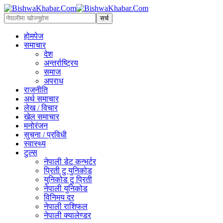
होमपेज
समाचार
देश
अन्तर्राष्ट्रिय
समाज
अपराध
राजनीति
अर्थ समाचार
लेख / विचार
खेल समाचार
मनोरंजन
सुचना / प्रविधी
स्वास्थ्य
टुल्स
नेपाली डेट कन्भर्टर
प्रिती टु युनिकोड
युनिकोड टु प्रिती
नेपाली युनिकोड
विनिमय दर
नेपाली राशिफल
नेपाली क्यालेण्डर