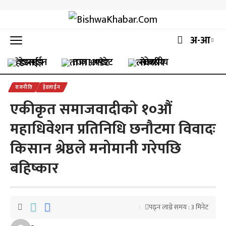
अ-आ
हेडलाईन
ताजा अपडेट
लोकप्रीय
राजनीति
हेडलाईन
एकीकृत समाजवादीको १०औं
महाधिवेशन प्रतिनिधि छनौटमा विवादः
किसान श्रेष्ठले मनोमानी गरेपछि
बहिष्कार
पढ्न लाग्ने समय : 3 मिनेट