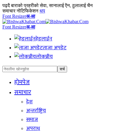
पढ्दै
बाराको प्रहरीको सेवा, सानालाई ऎन, ठुलालाई चैन
समाचार नोटिफिकेशन
थप
Font Resizer
अ-आ
Font Resizer
अ-आ
हेडलाईन
ताजा अपडेट
लोकप्रीय
होमपेज
समाचार
देश
अन्तर्राष्ट्रिय
समाज
अपराध