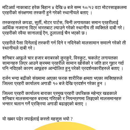
मटिअर्वा नाकाबाट हरेक बिहान ४ देखि ७ बजे सम्म १०/१२ वटा मोटरसाइकलमा
प्रहरीको संरक्षणमा तस्करी हुने गरेको स्थानीयले बताए ।
तस्करहरुले कपडा, सुर्ती, मोटर पार्टस, चिनी लगायतका समान प्रहरीलाई
आर्थिक नजराना दिएर भारतबाट ल्याउने गरेको स्थानीय ती व्यक्तिले दाबी गरे।
प्रहरीको रवैया सानालाई ऎन, ठुलालाई चैन भएको छ।
प्रहरीले पैसा दिनेलाई तस्करी गर्न दिने र नदिनेको मालसामान समात्ने गरेको ती
स्थानीयले दाबी गरे।
शनिबार आफूले चार हजार बराबरको कुरकुरे, विस्कुट, चकलेट लगायतका
सामानहरु लिएर आउने क्रममा प्रहरीले सामान खोसेको र जति हार गुहार गर्दा
पनि नदिएको कारण आफूहरु आन्दोलित हुनु परेको प्रदर्शनकारीहरुले बताए ।
दर्जन भन्दा बढीको संख्यामा आएका फरक शारीरिक क्षमता भएका व्यक्तिहरुले
जिल्ला प्रहरी कार्यालय अगाडी १० बजे देखि प्रदर्शन गरेका हुन ।
जिल्ला प्रहरी कार्यालय बाराका प्रमुख प्रहरी उपरिक्षक महेन्द्र खडकाले
शनिबार मालसमानहरु बरामद गरिएको र नियन्त्रणमा लिइएको मालसमानहरु
भन्सार चलान गर्ने प्रक्रिया अगाडी बढाइएको बताए ।
यो खबर पढेर तपाईलाई कस्तो महसुस भयो ?