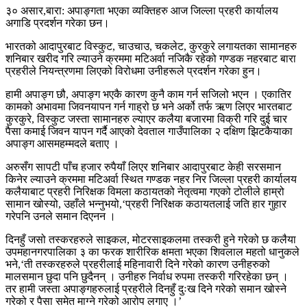
३० असार,बारा: अपाङ्गता भएका व्यक्तिहरु आज जिल्ला प्रहरी कार्यालय
अगाडि प्रदर्शन गरेका छन।
भारतको आदापुरबाट विस्कुट, चाउचाउ, चकलेट, कुरकुरे लगायतका सामानहरु
शनिबार खरीद गरि ल्याउने क्रममा मटिअर्वा नजिकै रहेको गण्डक नहरबाट बारा
प्रहरीले नियन्त्रणमा लिएको विरोधमा उनीहरूले प्रदर्शन गरेका हुन।
हामी अपाङ्ग छौ, अपाङ्ग भएकै कारण कुनै काम गर्न सजिलो भएन । एकातिर
कामको अभावमा जिवनयापन गर्न गाह्रो छ भने अर्को तर्फ ऋण लिएर भारतबाट
कुरकुरे, विस्कुट जस्ता सामानहरु ल्याएर कलैया बजारमा विक्री गरि दुई चार
पैसा कमाई जिवन यापन गर्दै आएको देवताल गाउँपालिका २ दक्षिण झिटकैयाका
अपाङ्ग आसमहम्मदले बताए ।
अरुसँग सापटी पाँच हजार रुपैयाँ लिएर शनिबार आदापुरबाट केही सरसमान
किनेर ल्याउने क्रममा मटिअर्वा स्थित गण्डक नहर निर जिल्ला प्रहरी कार्यालय
कलैयाबाट प्रहरी निरिक्षक विमला कठायतको नेतृत्वमा गएको टोलीले हाम्रो
सामान खोस्यो, उहाँले भन्नुभयो,‘प्रहरी निरिक्षक कठायतलाई जति हार गुहार
गरेपनि उनले समान दिएनन ।
दिनहुँ जसो तस्करहरुले साइकल, मोटरसाइकलमा तस्करी हुने गरेको छ कलैया
उपमहानगरपालिका ३ का फरक शारीरिक क्षमता भएका शिवलाल महतो धानुकले
भने,‘ती तस्करहरुले प्रहरीलाई महिनावारी दिने गरेको कारण उनीहरुको
मालसमान छुदा पनि छुदैनन् । उनीहरु निर्वाध रुपमा तस्करी गरिरहेका छन् ।
तर हामी जस्ता अपाङ्गहरुलाई प्रहरीले दिनहुँ दुःख दिने गरेको समान खोस्ने
गरेको र पैसा समेत माग्ने गरेको आरोप लगाए ।’