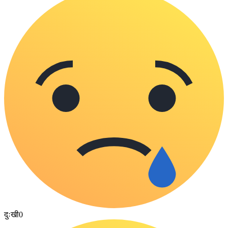
दुःखी
0