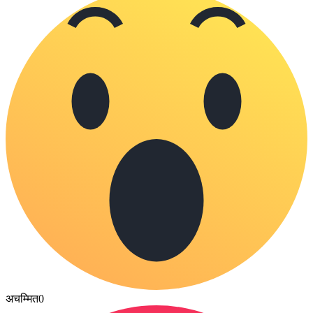
अचम्मित
0