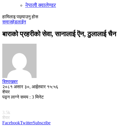
नेपाली क्यालेण्डर
हामिलाइ पछ्याउनु होस
समाज
हेडलाईन
बाराको प्रहरीको सेवा, सानालाई ऎन, ठुलालाई चैन
बिश्वखबर
२०८१ असार ३०, आईतवार १५:५६
शेयर
पढ्न लाग्ने समय : 3 मिनेट
3.5k
शेयर
Facebook
Twitter
Subscribe