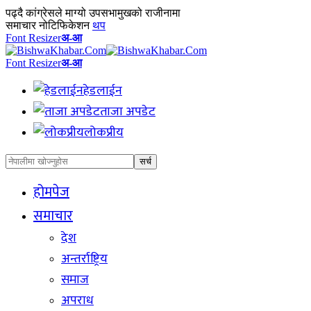
पढ्दै
कांग्रेसले माग्यो उपसभामुखको राजीनामा
समाचार नोटिफिकेशन
थप
Font Resizer
अ-आ
Font Resizer
अ-आ
हेडलाईन
ताजा अपडेट
लोकप्रीय
होमपेज
समाचार
देश
अन्तर्राष्ट्रिय
समाज
अपराध