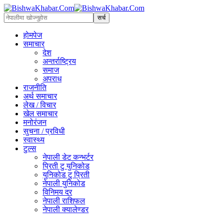
होमपेज
समाचार
देश
अन्तर्राष्ट्रिय
समाज
अपराध
राजनीति
अर्थ समाचार
लेख / विचार
खेल समाचार
मनोरंजन
सुचना / प्रविधी
स्वास्थ्य
टुल्स
नेपाली डेट कन्भर्टर
प्रिती टु युनिकोड
युनिकोड टु प्रिती
नेपाली युनिकोड
विनिमय दर
नेपाली राशिफल
नेपाली क्यालेण्डर