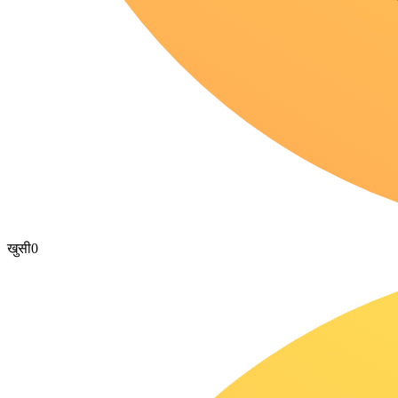
खुसी
0