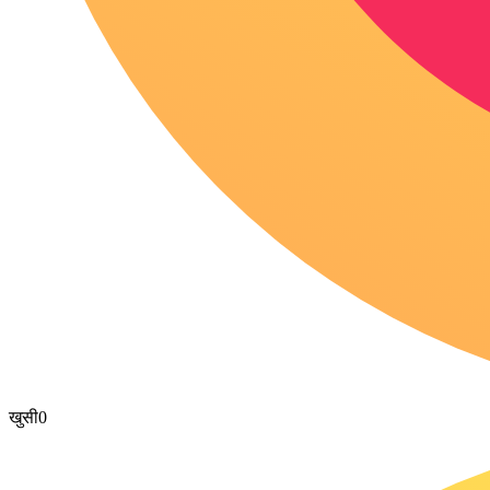
खुसी
0