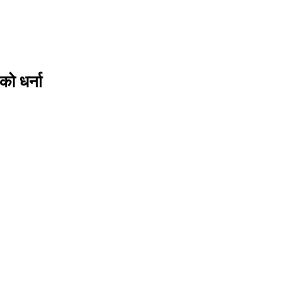
ो धर्ना