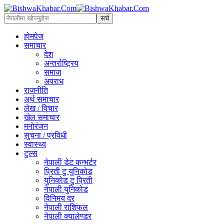
होमपेज
समाचार
देश
अन्तर्राष्ट्रिय
समाज
अपराध
राजनीति
अर्थ समाचार
लेख / विचार
खेल समाचार
मनोरंजन
सुचना / प्रविधी
स्वास्थ्य
टुल्स
नेपाली डेट कन्भर्टर
प्रिती टु युनिकोड
युनिकोड टु प्रिती
नेपाली युनिकोड
विनिमय दर
नेपाली राशिफल
नेपाली क्यालेण्डर