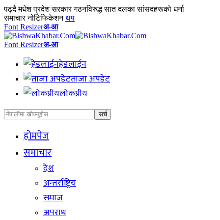
पढ्दै
मधेश प्रदेश सरकार गठनविरुद्ध सात दलका सांसदहरूको धर्ना
समाचार नोटिफिकेशन
थप
Font Resizer
अ-आ
Font Resizer
अ-आ
हेडलाईन
ताजा अपडेट
लोकप्रीय
होमपेज
समाचार
देश
अन्तर्राष्ट्रिय
समाज
अपराध