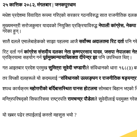
२५ कात्तिक २०८२, मंगलबार | जनकपुरधाम
मधेश प्रदेशमा विवादित रूपमा गरिएको सरकार गठनविरुद्ध सात राजनीतिक दलका
मुख्यमन्त्री सरोजकुमार यादवको नियुक्ति प्रक्रियाविरुद्ध
नेपाली कांग्रेस, नेकप
गरेका हुन्।
सातै दलले एमालेबाहेकको साझा पहलमा आजै
सर्वोच्च अदालतमा रिट दर्ता
पनि गर
रिट दर्ता गर्न
कांग्रेस संसदीय दलका नेता कृष्णप्रसाद यादव
,
जसपा नेपालका नेत
प्रक्रियामा सहयोग गर्न
पूर्वमुख्यन्यायाधिवक्ता दीपेन्द्र झा
पनि उपस्थित थिए।
गत आइतबार प्रदेश प्रमुख
सुमित्रा सुवेदी भण्डारी
ले संविधानको धारा १६८(३) 
तर विपक्षी दलहरूले यो कदमलाई “
संविधानको उल्लङ्घन र राजनीतिक षड्यन्त्र
शपथ कार्यक्रम
महोत्तरीको बर्दिबासस्थित पानस होटलमा
सोमबार बिहान भएको थि
मन्त्रिपरिषद्को सिफारिसमा राष्ट्रपति
रामचन्द्र पौडेल
ले सुवेदीलाई पदमुक्त ग
यो खबर पढेर तपाईलाई कस्तो महसुस भयो ?