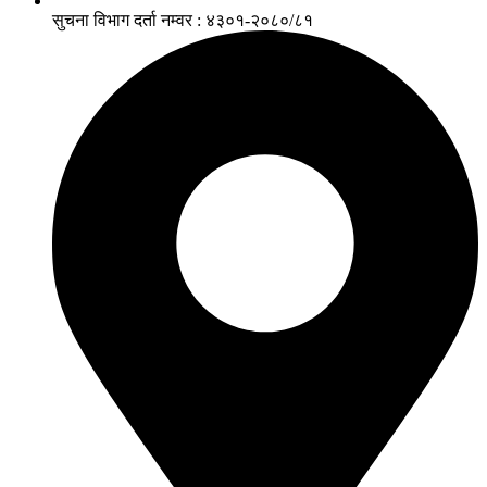
सुचना विभाग दर्ता नम्वर : ४३०१-२०८०/८१