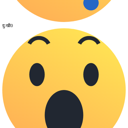
दुःखी
0