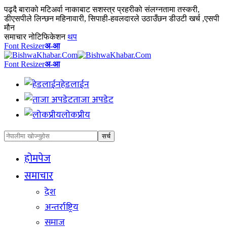
पढ्दै
बाराको मटिअर्वा नाकाबाट सशस्त्र प्रहरीको संलग्नतामा तस्करी,
डीएसपीले लिन्छन महिनावारी, सिपाही-हवलदारले उठाउँछन डीउटी खर्च ,एसपी
मौन
समाचार नोटिफिकेशन
थप
Font Resizer
अ-आ
Font Resizer
अ-आ
हेडलाईन
ताजा अपडेट
लोकप्रीय
होमपेज
समाचार
देश
अन्तर्राष्ट्रिय
समाज