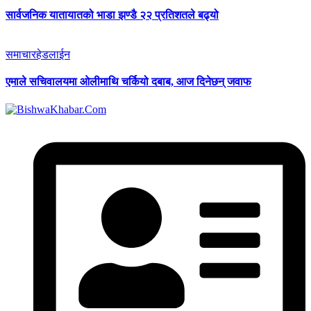
सार्वजनिक यातायातको भाडा झण्डै २२ प्रतिशतले बढ्यो
समाचार
हेडलाईन
एमाले सचिवालयमा ओलीमाथि चर्कियो दबाब, आज दिनेछन् जवाफ