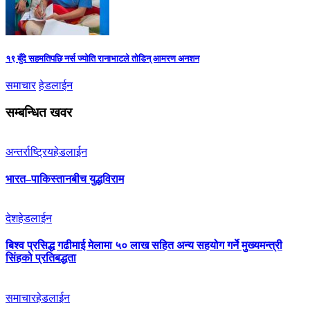
१९ बुँदे सहमतिपछि नर्स ज्योति रानाभाटले तोडिन् आमरण अनशन
समाचार
हेडलाईन
सम्बन्धित खवर
अन्तर्राष्ट्रिय
हेडलाईन
भारत–पाकिस्तानबीच युद्धविराम
देश
हेडलाईन
बिश्व प्रसिद्ध गढीमाई मेलामा ५० लाख सहित अन्य सहयोग गर्ने मुख्यमन्त्री
सिंहको प्रतिबद्धता
समाचार
हेडलाईन