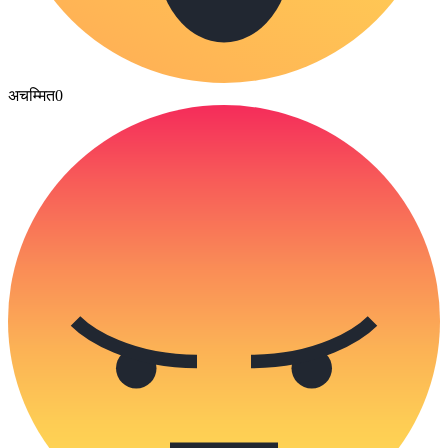
अचम्मित
0