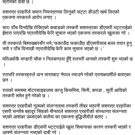
स्रोतको दाबी छ ।
सशस्त्र प्रहरीले समान नियन्त्रणमा लिनुको सट्टा डीउटी खर्च लिएको
एकजना तस्करले आरोप लगाए ।
चार/ पाँच दिनदेखि रोकिएको कबाडको तस्करी सशस्त्रका डीएसपी भट्टराईको
ईशारा पाएपछि गएरातीदेखि फेरि सुचारु भएको एकजना तस्करले खुलासा गरे ।
ती तस्करले बिश्वखबरसँग भने,’फकाउँदा फकाउँदा डीएसपीसाब बल्ल तयार हुनु
भयो र पाँच दिनपछी गएरातीदेखि फेरि काम सुचारु भएको छ ।`
मतिअर्वाकै भण्डारी चौक र निलकण्ठवा हुँदै रातभरी धानको तस्करी शुरु भएको छ
।
रातभरि तस्करह्रुले धान भारतबाट नेपाल ल्याउने गरेको प्रत्यक्षदर्शीले बताएका
छन ।
रातको समयमा मोटरसाइकलमा काजु किसमिस, चिनी, कपडा , सुर्ती आदिको
तस्करी समेत हुने गरेको छ ।
सशस्त्र प्रहरीको गुल्मको संलग्नतामा तस्करी तीब्र भएपनी सशस्त्र प्रहरीका
एसपी सन्तोष बहादुर सिंहको मौनताले सशस्त्र प्रहरीको संस्थागत संलग्नता
भएको आशंका उब्जाएको कलैया का एकजना बुद्धिजीवीले बताए ।
सशस्त्र प्रहरीका डीएसपी भट्टराईले खुला सिमानाका कारण तस्करी भएको र
आफ्नो संलग्नता नभएको दाबी गरे ।