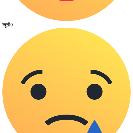
खुसी
0