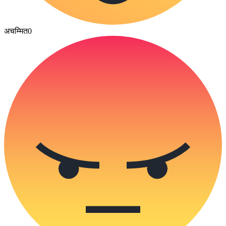
अचम्मित
0