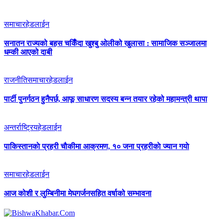
समाचार
हेडलाईन
सनातन राज्यको बहस चर्किँदा खुश्बु ओलीको खुलासा : सामाजिक सञ्जालमा
धम्की आएको दाबी
राजनीति
समाचार
हेडलाईन
पार्टी पुनर्गठन हुनैपर्छ, आफू साधारण सदस्य बन्न तयार रहेको महामन्त्री थापा
अन्तर्राष्ट्रिय
हेडलाईन
पाकिस्तानकाे प्रहरी चाैकीमा आक्रमण, १० जना प्रहरीकाे ज्यान गयाे
समाचार
हेडलाईन
आज कोशी र लुम्बिनीमा मेघगर्जनसहित वर्षाको सम्भावना