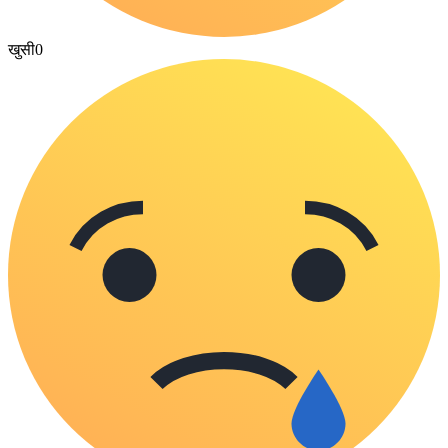
खुसी
0