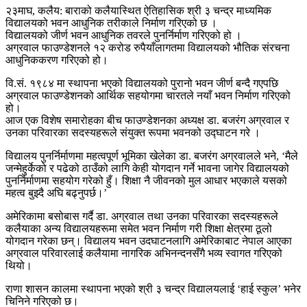
२३माघ, कलैय: बाराको कलैयास्थित ऐतिहासिक श्री ३ चन्द्र माध्यमिक
विद्यालयको भवन आधुनिक तरीकाले निर्माण गरिएको छ ।
विद्यालयको जीर्ण भवन आधुनिक तवरले पुनर्निर्माण गरिएको हो ।
अग्रवाल फाउण्डेशनले १२ करोड रुपैयाँलागतमा विद्यालयको भौतिक संरचना
आधुनिककरण गरिएको हो।
वि.सं. १९८४ मा स्थापना भएको विद्यालयको पुरानो भवन जीर्ण बन्दै गएपछि
अग्रवाल फाउण्डेशनको आर्थिक सहयोगमा चारतले नयाँ भवन निर्माण गरिएको
हो।
आज एक विशेष समारोहका बीच फाउण्डेशनका अध्यक्ष डा. बजरंग अग्रवाल र
उनका परिवारका सदस्यहरूले संयुक्त रूपमा भवनको उद्घाटन गरे ।
विद्यालय पुनर्निर्माणमा महत्वपूर्ण भूमिका खेलेका डा. बजरंग अग्रवालले भने, ‘मैले
जन्मेहुर्केको र पढेको ठाउँको लागि केही योगदान गर्ने भावना जागेर विद्यालयको
पुनर्निर्माणमा सहयोग गरेको हुँ। शिक्षा नै जीवनको मुल आधार भएकाले यसको
महत्व बुझ्दै अघि बढ्नुपर्छ।’
अमेरिकामा बसोबास गर्दै डा. अग्रवाल तथा उनका परिवारका सदस्यहरूले
कलैयाका अन्य विद्यालयहरूमा समेत भवन निर्माण गरी शिक्षा क्षेत्रमा ठूलो
योगदान गरेका छन्। विद्यालय भवन उदघाटनलागि अमेरिकाबाट नेपाल आएका
अग्रवाल परिवारलाई कलैयामा नागरिक अभिनन्दनसँगै भव्य स्वागत गरिएको
थियो।
राणा शासन कालमा स्थापना भएको श्री ३ चन्द्र विद्यालयलाई ‘हाई स्कुल’ भनेर
चिनिने गरिएको छ।