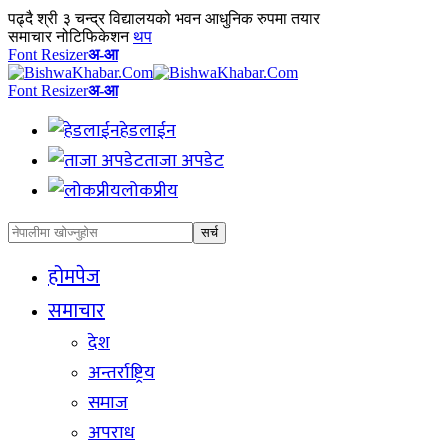
पढ्दै
श्री ३ चन्द्र विद्यालयको भवन आधुनिक रुपमा तयार
समाचार नोटिफिकेशन
थप
Font Resizer
अ-आ
Font Resizer
अ-आ
हेडलाईन
ताजा अपडेट
लोकप्रीय
होमपेज
समाचार
देश
अन्तर्राष्ट्रिय
समाज
अपराध