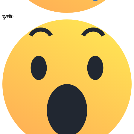
दुःखी
0